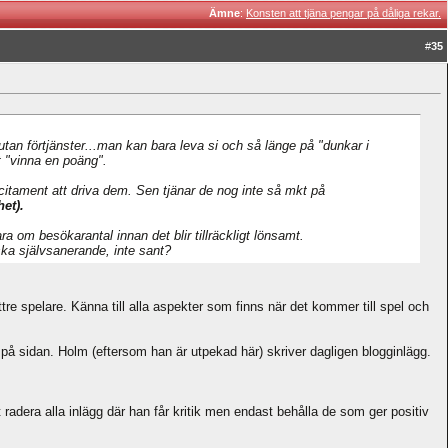
Ämne
:
Konsten att tjäna pengar på dåliga rekar.
#
35
 utan förtjänster...man kan bara leva si och så länge på "dunkar i
t "vinna en poäng".
citament att driva dem. Sen tjänar de nog inte så mkt på
et).
 om besökarantal innan det blir tillräckligt lönsamt.
nska självsanerande, inte sant?
tre spelare. Känna till alla aspekter som finns när det kommer till spel och
 på sidan. Holm (eftersom han är utpekad här) skriver dagligen blogginlägg.
 radera alla inlägg där han får kritik men endast behålla de som ger positiv