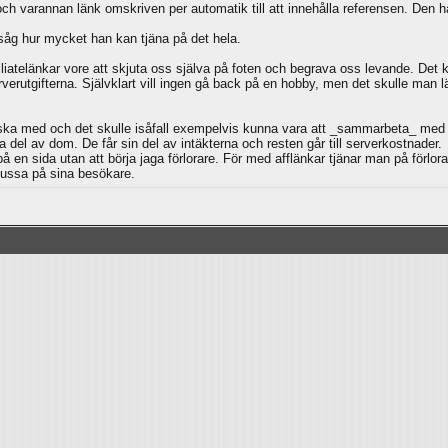
ch varannan länk omskriven per automatik till att innehålla referensen. Den har
 såg hur mycket han kan tjäna på det hela.
iatelänkar vore att skjuta oss själva på foten och begrava oss levande. Det 
rutgifterna. Självklart vill ingen gå back på en hobby, men det skulle man lä
ska med och det skulle isåfall exempelvis kunna vara att _sammarbeta_ med e
del av dom. De får sin del av intäkterna och resten går till serverkostnader.
 en sida utan att börja jaga förlorare. För med afflänkar tjänar man på förlor
lussa på sina besökare.