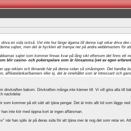
t driva en sida också. Vet inte hur länge ägarna till denna sajt orkar driva den
r denna sajten, men det är hyckleri att trampa ner på andra webbmasters för at
bbarnas sajter som kommer finnas kvar på lång sikt eftersom det finns ett in
som blir casino- och pokerspelare som är lönsamma (vet av egen erfarenh
ker upp reklam och liknande här på denna sidan så småningom. Det handlar bara
n, affiliatelänkar/banners eller ej, det är innehållet som är intressant och ga
rivkraften bakom. Drivkraften många inte känner till. Vi vill göra alla till bät
ch nackdelar.
r som kommer på ett sätt att tjäna pengar. Det är trots allt tid som läggs ned
 han inte kör med öppna kort är ingen affärsman.
v" när han själv är på deras sida för att tjäna mer är nog det som retar en. Att