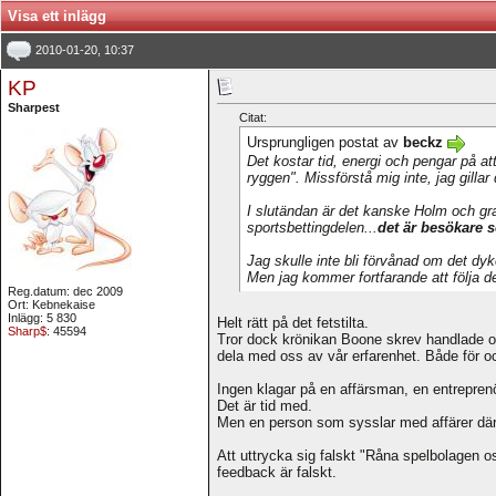
Visa ett inlägg
2010-01-20, 10:37
KP
Sharpest
Citat:
Ursprungligen postat av
beckz
Det kostar tid, energi och pengar på at
ryggen". Missförstå mig inte, jag gilla
I slutändan är det kanske Holm och gra
sportsbettingdelen...
det är besökare 
Jag skulle inte bli förvånad om det dy
Men jag kommer fortfarande att följa de
Reg.datum: dec 2009
Ort: Kebnekaise
Inlägg: 5 830
Helt rätt på det fetstilta.
Sharp$
: 45594
Tror dock krönikan Boone skrev handlade om d
dela med oss av vår erfarenhet. Både för o
Ingen klagar på en affärsman, en entreprenö
Det är tid med.
Men en person som sysslar med affärer där
Att uttrycka sig falskt "Råna spelbolagen os
feedback är falskt.