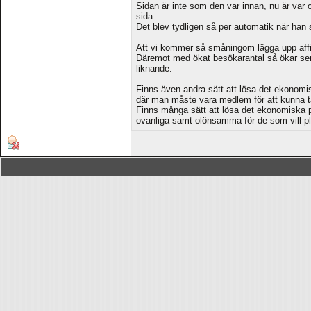
Sidan är inte som den var innan, nu är var o
sida.
Det blev tydligen så per automatik när han
Att vi kommer så småningom lägga upp affil
Däremot med ökat besökarantal så ökar serve
liknande.
Finns även andra sätt att lösa det ekonomi
där man måste vara medlem för att kunna ta 
Finns många sätt att lösa det ekonomiska på
ovanliga samt olönsamma för de som vill p