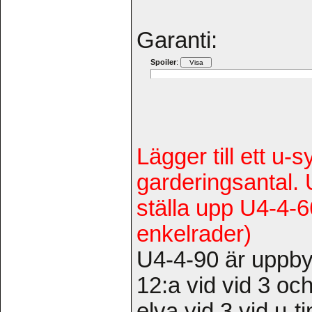
Garanti:
Spoiler
:
Lägger till ett u
garderingsantal. 
ställa upp U4-4-
enkelrader)
U4-4-90 är uppb
12:a vid vid 3 och
elva vid 3 vid u-t