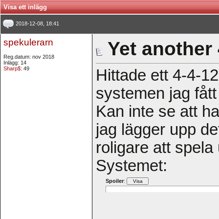
Visa ett inlägg
2018-12-08, 18:41
spekulerarn
Yet another 4
Reg.datum: nov 2018
Inlägg: 14
Sharp$
: 49
Hittade ett 4-4-1
systemen jag fått
Kan inte se att h
jag lägger upp de
roligare att spela
Systemet:
Spoiler
: