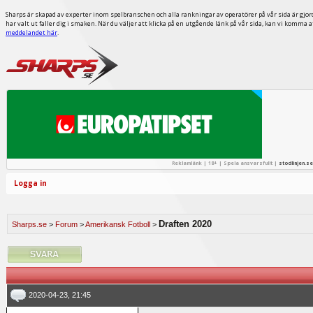
Sharps är skapad av experter inom spelbranschen och alla rankningar av operatörer på vår sida är gjor
har valt ut faller dig i smaken. När du väljer att klicka på en utgående länk på vår sida, kan vi komma 
meddelandet här
.
Reklamlänk | 18+ | Spela ansvarsfullt |
stodlinjen.se
Logga in
Draften 2020
Sharps.se
>
Forum
>
Amerikansk Fotboll
>
2020-04-23, 21:45