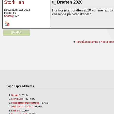
Storkillen
Draften 2020
Reg.datum: apr 2018
Hur tror ni att draften 2020 kommer att 
Inlägg: 59
challenge på Svenskspel?
Sharp$
: 627
«
Föregående ämne
|
Nästa ämn
Top 10 spreadsheets
Pelipel
122,95%
X @AIKSoderr
121,98%
Fotbollstradaren Betting
112,77%
ORIGINAL!!! TOTALT
108,28%
Bethard
102,86%