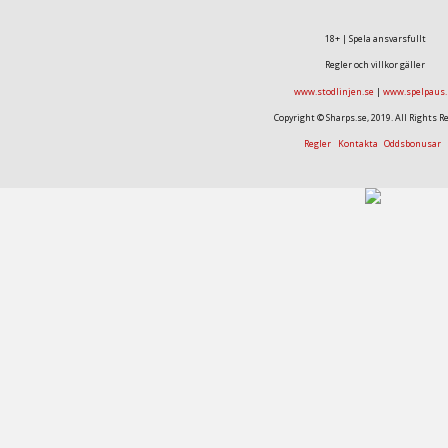
18+ | Spela ansvarsfullt
Regler och villkor gäller
www.stodlinjen.se
|
www.spelpaus.
Copyright © Sharps.se, 2019. All Rights R
Regler
Kontakta
Oddsbonusar