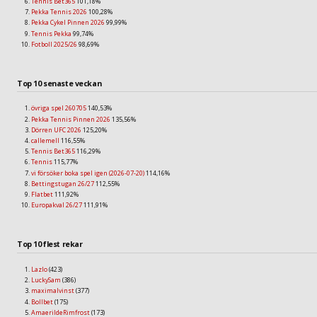
Tennis Bet365
101,18%
Pekka Tennis 2026
100,28%
Pekka Cykel Pinnen 2026
99,99%
Tennis Pekka
99,74%
Fotboll 2025/26
98,69%
Top 10 senaste veckan
övriga spel 260705
140,53%
Pekka Tennis Pinnen 2026
135,56%
Dörren UFC 2026
125,20%
callemell
116,55%
Tennis Bet365
116,29%
Tennis
115,77%
vi försöker boka spel igen (2026-07-20)
114,16%
Bettingstugan 26/27
112,55%
Flatbet
111,92%
Europakval 26/27
111,91%
Top 10 flest rekar
Lazlo
(423)
LuckySam
(386)
maximalvinst
(377)
Bollbet
(175)
AmaerildeRimfrost
(173)