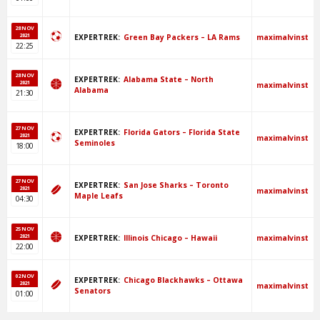
28 NOV
2021
maximalvinst
EXPERTREK:
Green Bay Packers – LA Rams
22:25
28 NOV
EXPERTREK:
Alabama State – North
2021
maximalvinst
Alabama
21:30
27 NOV
EXPERTREK:
Florida Gators – Florida State
2021
maximalvinst
Seminoles
18:00
27 NOV
EXPERTREK:
San Jose Sharks – Toronto
2021
maximalvinst
Maple Leafs
04:30
25 NOV
2021
maximalvinst
EXPERTREK:
Illinois Chicago – Hawaii
22:00
02 NOV
EXPERTREK:
Chicago Blackhawks – Ottawa
2021
maximalvinst
Senators
01:00