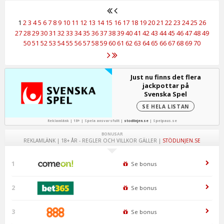
1
2
3
4
5
6
7
8
9
10
11
12
13
14
15
16
17
18
19
20
21
22
23
24
25
26
27
28
29
30
31
32
33
34
35
36
37
38
39
40
41
42
43
44
45
46
47
48
49
50
51
52
53
54
55
56
57
58
59
60
61
62
63
64
65
66
67
68
69
70
Just nu finns det flera
jackpottar på
Svenska Spel
SE HELA LISTAN
Reklamlänk | 18+ | Spela ansvarsfullt |
stodlinjen.se
|
Spelpaus.se
BONUSAR
REKLAMLÄNK | 18+ ÅR - REGLER OCH VILLKOR GÄLLER |
STÖDLINJEN.SE
1
Se bonus
2
Se bonus
3
Se bonus