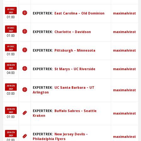
01 DEC
2021
maximalvinst
EXPERTREK:
East Carolina – Old Dominion
01:00
01 DEC
2021
maximalvinst
EXPERTREK:
Charlotte – Davidson
01:00
01 DEC
2021
maximalvinst
EXPERTREK:
Pittsburgh – Minnesota
01:00
30 NOV
2021
maximalvinst
EXPERTREK:
St Marys – UC Riverside
04:00
30 NOV
EXPERTREK:
UC Santa Barbara – UT
2021
maximalvinst
Arlington
03:00
30 NOV
EXPERTREK:
Buffalo Sabres – Seattle
2021
maximalvinst
Kraken
01:00
29 NOV
EXPERTREK:
New Jersey Devils –
2021
maximalvinst
Philadelphia Flyers
01:00