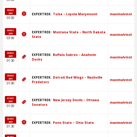
08 DEC
2021
maximalvinst
EXPERTREK:
Tulsa – Loyola Marymount
03:00
08 DEC
EXPERTREK:
Montana State – North Dakota
2021
maximalvinst
State
03:00
08 DEC
EXPERTREK:
Buffalo Sabres – Anaheim
2021
maximalvinst
Ducks
01:30
08 DEC
EXPERTREK:
Detroit Red Wings – Nashville
2021
maximalvinst
Predators
01:00
07 DEC
EXPERTREK:
New Jersey Devils – Ottawa
2021
maximalvinst
Senators
01:00
06 DEC
2021
maximalvinst
EXPERTREK:
Penn State – Ohio State
01:30
05 DEC