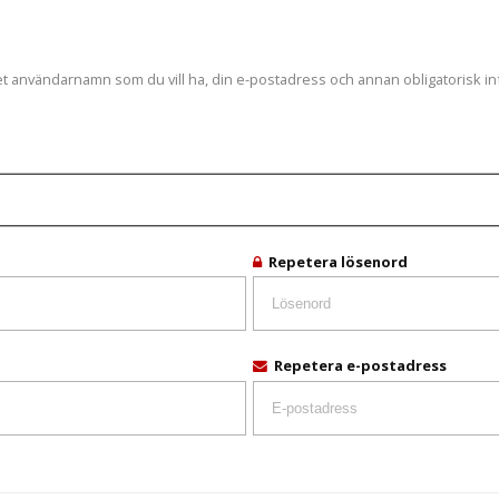
 det användarnamn som du vill ha, din e-postadress och annan obligatorisk in
Repetera lösenord
Repetera e-postadress