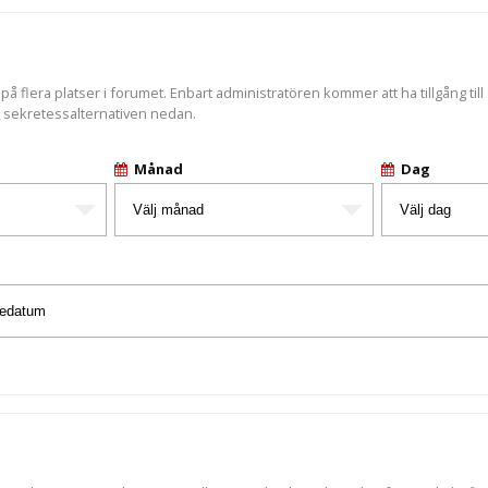
på flera platser i forumet. Enbart administratören kommer att ha tillgång til
via sekretessalternativen nedan.
Månad
Dag