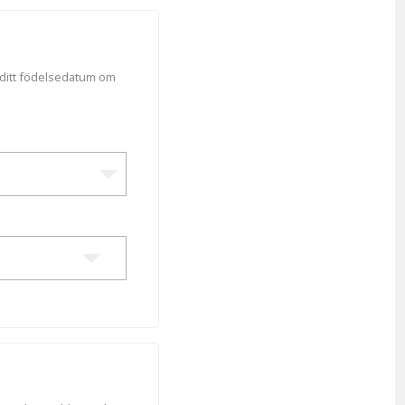
l ditt födelsedatum om