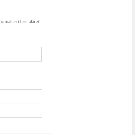
formation i formuläret