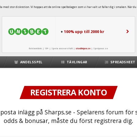
 med stor diskretion. Vi hoppas att de online spelbolagen som vi har valt ut faller dig i smaken. När du 
+
100% upp till 2000 kr
Reklamlänk | 18+ | Spela ansvarsfullt |
stodlinjen.se
|
Spelpaus.se
ANDELSSPEL
TÄVLINGAR
SPREADSHEET
REGISTRERA KONTO
posta inlägg på Sharps.se - Spelarens forum för s
odds & bonusar, måste du först registrera dig.