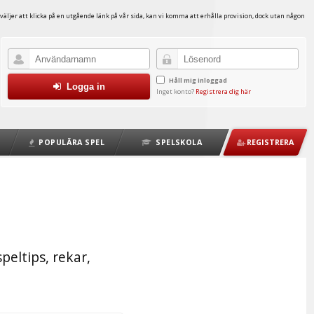
väljer att klicka på en utgående länk på vår sida, kan vi komma att erhålla provision, dock utan någon
Håll mig inloggad
Logga in
Inget konto?
Registrera dig här
POPULÄRA SPEL
SPELSKOLA
REGISTRERA
peltips, rekar,