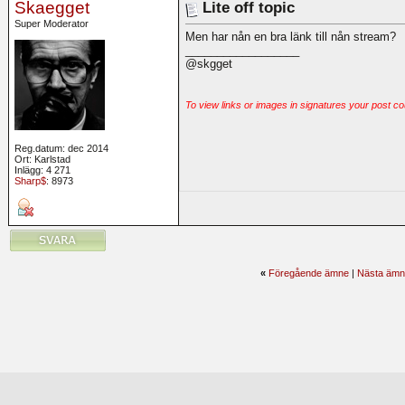
Skaegget
Lite off topic
Super Moderator
Men har nån en bra länk till nån stream?
__________________
@skgget
To view links or images in signatures your post co
Reg.datum: dec 2014
Ort: Karlstad
Inlägg: 4 271
Sharp$
: 8973
«
Föregående ämne
|
Nästa ämn