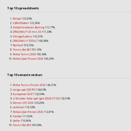
Top 10 spreadsheets
Pelipel
122,95%
X @AIKSoderr
122,56%
Fotbollstradaren Betting
112,77%
ORIGINAL!!! 20 min 3.0
111,33%
VikingaGudens
110,51%
ORIGINAL!!! TOTALT
108,58%
Bethard
103,10%
Tennis Bet365
101,19%
Pekka Tennis 2026
100,34%
Pekka Cykel Pinnen 2026
100,20%
Top 10 senaste veckan
Pekka Tennis Pinnen 2026
146,51%
övriga spel 260705
134,03%
Europakval 26/27
132,94%
vi försöker boka spel igen (2026-07-20)
132,03%
Dörren UFC 2026
125,20%
callemell
116,55%
Pekka Cykel Pinnen 2026
112,81%
Flatbet
111,92%
Sedlar
110,96%
Tennis Bet365
109,54%