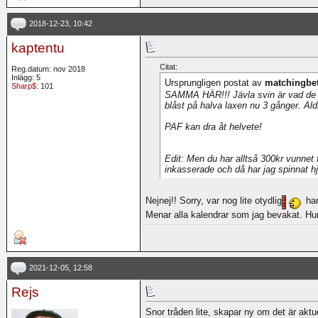
2018-12-23, 10:42
kaptentu
Citat:
Reg.datum: nov 2018
Inlägg: 5
Ursprungligen postat av
matchingbet
Sharp$
: 101
SAMMA HÄR!!! Jävla svin är vad de är
blåst på halva laxen nu 3 gånger. Ald
PAF kan dra åt helvete!
Edit: Men du har alltså 300kr vunnet 
inkasserade och då har jag spinnat hju
Nejnej!! Sorry, var nog lite otydlig
har
Menar alla kalendrar som jag bevakat. Hur g
2021-12-05, 12:58
Rejs
Snor tråden lite, skapar ny om det är aktue