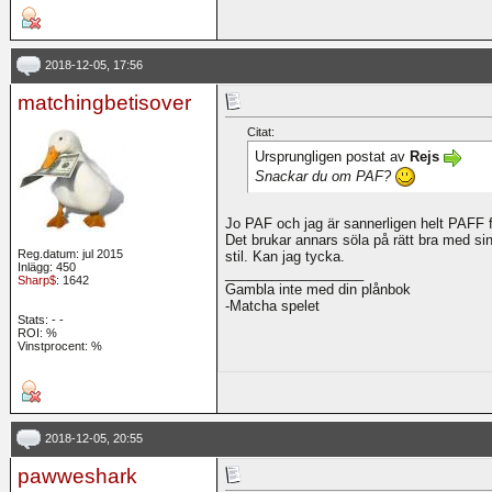
2018-12-05, 17:56
matchingbetisover
Citat:
Ursprungligen postat av
Rejs
Snackar du om PAF?
Jo PAF och jag är sannerligen helt PAFF fö
Det brukar annars söla på rätt bra med sin
Reg.datum: jul 2015
stil. Kan jag tycka.
Inlägg: 450
__________________
Sharp$
: 1642
Gambla inte med din plånbok
-Matcha spelet
Stats:
-
-
ROI:
%
Vinstprocent: %
2018-12-05, 20:55
pawweshark