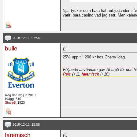
Nja, tycker dom bara haft erbjudanden 
varit, bara casino vad jag sett. Men kalend
2018-12-11, 07:56
bulle
25% upp till 200 kr hos Cherry idag.
Följande användare gav Sharp$ för den hä
Rejs
(+1),
faremisch
(+10)
Reg.datum: jun 2010
Inlägg: 310
Sharp$
: 1923
2018-12-11, 15:08
faremisch