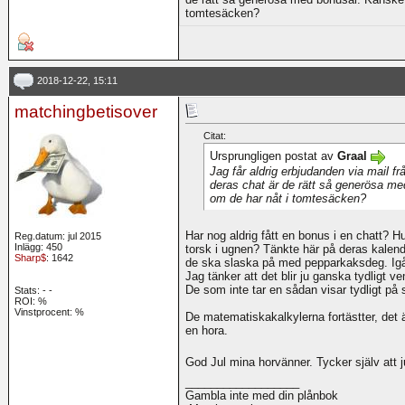
tomtesäcken?
2018-12-22, 15:11
matchingbetisover
Citat:
Ursprungligen postat av
Graal
Jag får aldrig erbjudanden via mail f
deras chat är de rätt så generösa med
om de har nåt i tomtesäcken?
Har nog aldrig fått en bonus i en chatt? H
Reg.datum: jul 2015
Inlägg: 450
torsk i ugnen? Tänkte här på deras kalende
Sharp$
: 1642
de ska slaska på med pepparkaksdeg. Igår
Jag tänker att det blir ju ganska tydligt
De som inte tar en sådan visar tydligt på s
Stats:
-
-
ROI:
%
Vinstprocent: %
De matematiskakalkylerna fortästter, det 
en hora.
God Jul mina horvänner. Tycker själv att 
__________________
Gambla inte med din plånbok