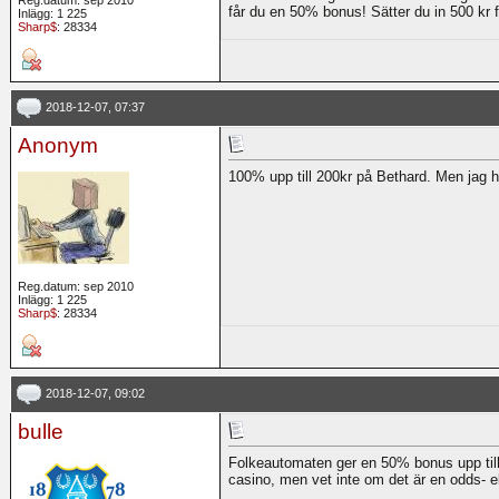
får du en 50% bonus! Sätter du in 500 kr f
Inlägg: 1 225
Sharp$
: 28334
2018-12-07, 07:37
Anonym
100% upp till 200kr på Bethard. Men jag h
Reg.datum: sep 2010
Inlägg: 1 225
Sharp$
: 28334
2018-12-07, 09:02
bulle
Folkeautomaten ger en 50% bonus upp till
casino, men vet inte om det är en odds- e