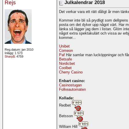
Rejs
Julkalendrar 2018
Det verkar vara ett rätt dåligt år men tänke
Kommer inte bli så prydligt som dellgrens
posta om det dyker upp något värt. Har mes
länka så lägger jag dem i listan. Glöm int
något extra spektakulärt och vissa av erbju
kommer...
Unibet
Reg.datum: jan 2010
Comeon
Inlägg: 1 573
Paf
Här samlar man lucköppningar och får f
Sharp$
: 4759
Betsafe
Nordicbet
Coolbet
Cherry Casino
Enbart casino:
Casinostugan
Folkeautomaten
Kollade:
Redbet
Betsson
William Hill