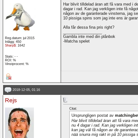
Har blivit tilldelad äran att få vara med i 
dagar i rad. Kan jag verkligen inte få någ
någon av de garanterade vinsterna, jag ser
10 pissiga spins som jag inte ens är gara
Alla får dessa fina pris right?
__________________
Gambla inte med din plånbok
Reg.datum: jul 2015
-Matcha spelet
Inlägg: 450
Sharp$
: 1642
Stats:
-
-
ROI:
%
Vinstprocent: %
2018-12-05, 01:16
Rejs
Citat:
Ursprungligen postat av
matchingbet
Har blivit tilldelad äran att få vara m
nu 4 dagar i rad. Kan jag verkligen i
kan jag väl få någon av de garanterad
nää snurra mig rakt in på 10 pissiga 