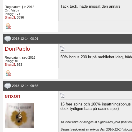
Tack tack, hade missat den annars
Reg.datum: jun 2012
Ort: Visby
Inlägg: 171
Sharp$
: 3596
2018-12-14, 00:01
DonPablo
50% bonus 200 kr på mobilebet idag, båd
Reg.datum: sep 2016
Inlägg: 81
Sharp$
: 863
2018-12-14, 09:36
erixon
15 free spins och 100% insättningsbonus u
dock tydligen bara på casino spel)
__________________
To view links or images in signatures your post co
Senast redigerad av erixon den 2018-12-14 kloc