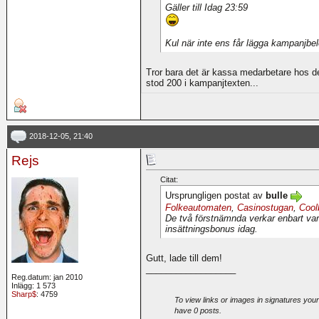
Gäller till Idag 23:59
Kul när inte ens får lägga kampanjbel
Tror bara det är kassa medarbetare hos 
stod 200 i kampanjtexten...
2018-12-05, 21:40
Rejs
Citat:
Ursprungligen postat av
bulle
Folkeautomaten
,
Casinostugan
,
Cool
De två förstnämnda verkar enbart var
insättningsbonus idag.
Gutt, lade till dem!
__________________
Reg.datum: jan 2010
Inlägg: 1 573
Sharp$
: 4759
To view links or images in signatures your
have 0 posts.