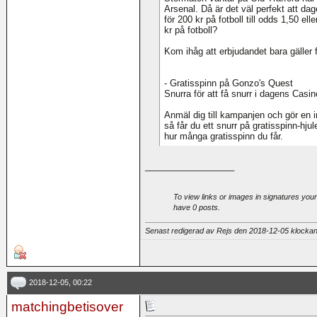
Arsenal. Då är det väl perfekt att dag
för 200 kr på fotboll till odds 1,50 elle
kr på fotboll?
Kom ihåg att erbjudandet bara gäller f
- Gratisspinn på Gonzo's Quest
Snurra för att få snurr i dagens Casi
Anmäl dig till kampanjen och gör en i
så får du ett snurr på gratisspinn-hjul
hur många gratisspinn du får.
__________________
To view links or images in signatures your
have 0 posts.
Senast redigerad av Rejs den 2018-12-05 klocka
2018-12-05, 00:22
matchingbetisover