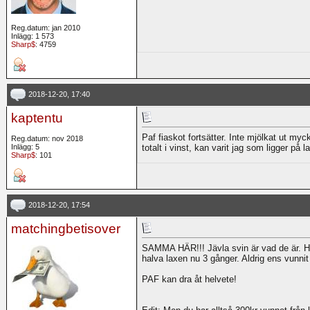
Reg.datum: jan 2010
Inlägg: 1 573
Sharp$
: 4759
2018-12-20, 17:40
kaptentu
Paf fiaskot fortsätter. Inte mjölkat ut myc
Reg.datum: nov 2018
Inlägg: 5
totalt i vinst, kan varit jag som ligger på 
Sharp$
: 101
2018-12-20, 17:54
matchingbetisover
SAMMA HÄR!!! Jävla svin är vad de är. Har
halva laxen nu 3 gånger. Aldrig ens vunnit
PAF kan dra åt helvete!