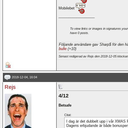
Mobilebet
__________________
To view links or images in signatures your
have 0 posts.
Följande användare gav Sharp$ för den hä
bulle
(+10)
Senast redigerad av Rejs den 2018-12-05 klocka
2018-12-04, 16:04
Rejs
4/12
Betsafe
Citat:
I dag är det dubbelt upp i vår XMAS
Dagens erbjudande är både bonuspenga