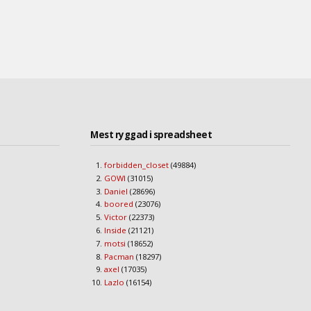
Mest ryggad i spreadsheet
forbidden_closet
(49884)
GOWI
(31015)
Daniel
(28696)
boored
(23076)
Victor
(22373)
Inside
(21121)
motsi
(18652)
Pacman
(18297)
axel
(17035)
Lazlo
(16154)