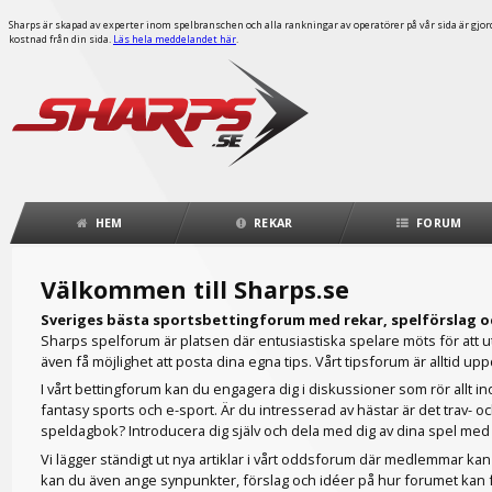
Sharps är skapad av experter inom spelbranschen och alla rankningar av operatörer på vår sida är gjorda
kostnad från din sida.
Läs hela meddelandet här
.
HEM
REKAR
FORUM
Välkommen till Sharps.se
Sveriges bästa sportsbettingforum med rekar, spelförslag o
Sharps spelforum är platsen där entusiastiska spelare möts för att 
även få möjlighet att posta dina egna tips. Vårt tipsforum är allti
I vårt bettingforum kan du engagera dig i diskussioner som rör allt
fantasy sports och e-sport. Är du intresserad av hästar är det trav- o
speldagbok? Introducera dig själv och dela med dig av dina spel me
Vi lägger ständigt ut nya artiklar i vårt oddsforum där medlemmar kan
kan du även ange synpunkter, förslag och idéer på hur forumet kan 