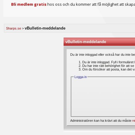
Bli medlem gratis
hos oss och du kommer att få möjlighet att skapa 
vBulletin-meddelande
Sharps.se
>
vBulletin-meddelande
Du är inte inloggad eller också har du inte b
Du är inte inloggad. Fyll i formuläret
Du har inte rätt behörighet för att 
Om du försöker att posta, kan det var
Logga in
Administratören kan ha krävt att du måste
re