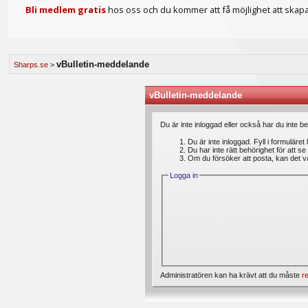
Bli medlem gratis
hos oss och du kommer att få möjlighet att skapa 
vBulletin-meddelande
Sharps.se
>
vBulletin-meddelande
Du är inte inloggad eller också har du inte b
Du är inte inloggad. Fyll i formuläret
Du har inte rätt behörighet för att 
Om du försöker att posta, kan det var
Logga in
Administratören kan ha krävt att du måste
re