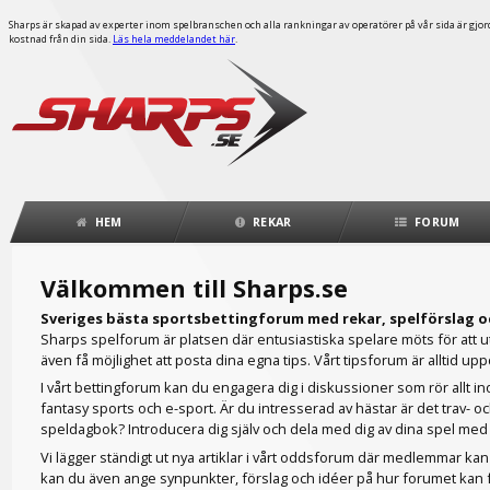
Sharps är skapad av experter inom spelbranschen och alla rankningar av operatörer på vår sida är gjorda
kostnad från din sida.
Läs hela meddelandet här
.
HEM
REKAR
FORUM
Välkommen till Sharps.se
Sveriges bästa sportsbettingforum med rekar, spelförslag o
Sharps spelforum är platsen där entusiastiska spelare möts för att 
även få möjlighet att posta dina egna tips. Vårt tipsforum är allti
I vårt bettingforum kan du engagera dig i diskussioner som rör allt
fantasy sports och e-sport. Är du intresserad av hästar är det trav- o
speldagbok? Introducera dig själv och dela med dig av dina spel me
Vi lägger ständigt ut nya artiklar i vårt oddsforum där medlemmar kan
kan du även ange synpunkter, förslag och idéer på hur forumet kan 