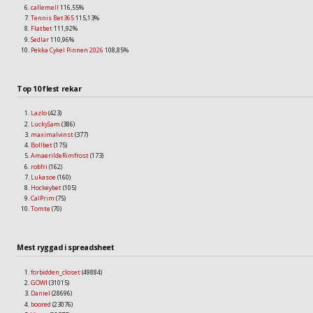
callemell
116,55%
Tennis Bet365
115,13%
Flatbet
111,92%
Sedlar
110,96%
Pekka Cykel Pinnen 2026
108,85%
Top 10 flest rekar
Lazlo
(423)
LuckySam
(386)
maximalvinst
(377)
Bollbet
(175)
AmaerildeRimfrost
(173)
robfri
(162)
Lukasoe
(160)
Hockeybet
(105)
CalPrim
(75)
Tomte
(70)
Mest ryggad i spreadsheet
forbidden_closet
(49884)
GOWI
(31015)
Daniel
(28696)
boored
(23076)