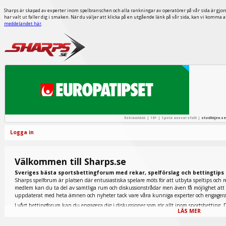
Sharps är skapad av experter inom spelbranschen och alla rankningar av operatörer på vår sida är gjor
har valt ut faller dig i smaken. När du väljer att klicka på en utgående länk på vår sida, kan vi komma 
meddelandet här
.
Reklamlänk | 18+ | Spela ansvarsfullt |
stodlinjen.se
Logga in
Välkommen till Sharps.se
Sveriges bästa sportsbettingforum med rekar, spelförslag och bettingtips
Sharps spelforum är platsen där entusiastiska spelare möts för att utbyta speltips och r
medlem kan du ta del av samtliga rum och diskussionstrådar men även få möjlighet att p
uppdaterat med heta ämnen och nyheter tack vare våra kunniga experter och engage
I vårt bettingforum kan du engagera dig i diskussioner som rör allt inom sportsbetting. D
LÄS MER
tennis finns representerade nedan men även extremt populära fantasy sports och e-sport.
galopprummet du ska titta in i. Här inne diskuteras allt inom den omtyckta hästsporten 