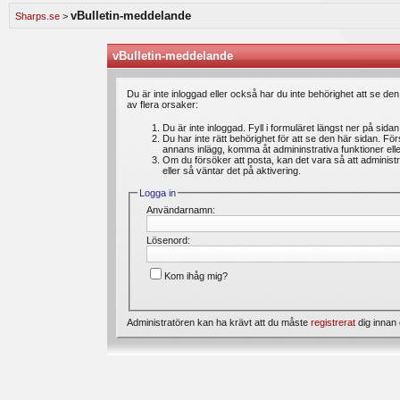
speldagbok? Introducera dig själv och dela med dig av dina spel med andra medlemmar.
vBulletin-meddelande
Sharps.se
>
Vi lägger ständigt ut nya artiklar i vårt oddsforum där medlemmar kan läsa intressanta 
är du välkommen att ställa din fråga under ”feedback & frågor”. Där kan du även ange 
förbättras. Välkommen!
vBulletin-meddelande
Bli medlem gratis
hos oss och du kommer att få möjlighet att skapa trådar, skriva inl
Du är inte inloggad eller också har du inte behörighet att se de
av flera orsaker:
Du är inte inloggad. Fyll i formuläret längst ner på sida
Du har inte rätt behörighet för att se den här sidan. Fö
annans inlägg, komma åt admininstrativa funktioner el
Om du försöker att posta, kan det vara så att administr
eller så väntar det på aktivering.
Logga in
Användarnamn:
Lösenord:
Kom ihåg mig?
Administratören kan ha krävt att du måste
registrerat
dig innan 