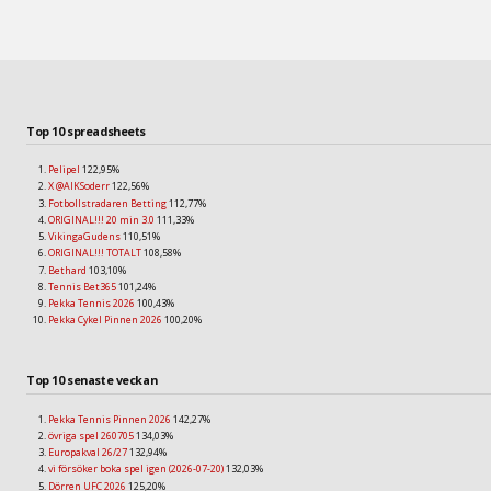
Top 10 spreadsheets
Pelipel
122,95%
X @AIKSoderr
122,56%
Fotbollstradaren Betting
112,77%
ORIGINAL!!! 20 min 3.0
111,33%
VikingaGudens
110,51%
ORIGINAL!!! TOTALT
108,58%
Bethard
103,10%
Tennis Bet365
101,24%
Pekka Tennis 2026
100,43%
Pekka Cykel Pinnen 2026
100,20%
Top 10 senaste veckan
Pekka Tennis Pinnen 2026
142,27%
övriga spel 260705
134,03%
Europakval 26/27
132,94%
vi försöker boka spel igen (2026-07-20)
132,03%
Dörren UFC 2026
125,20%