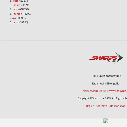
Victor
(22373)
Inside
(21121)
motsi
(18652)
Pacman
(18297)
axel
(17035)
Lazlo
(16154)
18+ | Spela ansvarsfullt
Regler och villkor gäller
www.stodlinjen.se
|
www.spelpaus.
Copyright © Sharps.se, 2019. All Rights R
Regler
Kontakta
Oddsbonusar