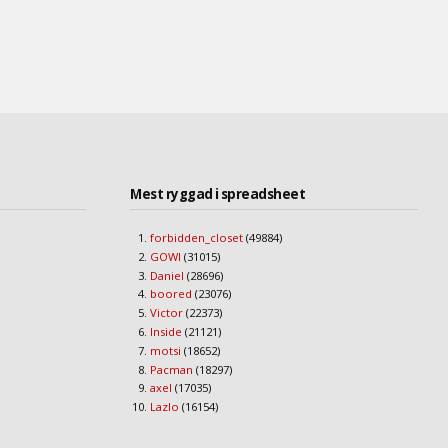
Mest ryggad i spreadsheet
forbidden_closet
(49884)
GOWI
(31015)
Daniel
(28696)
boored
(23076)
Victor
(22373)
Inside
(21121)
motsi
(18652)
Pacman
(18297)
axel
(17035)
Lazlo
(16154)