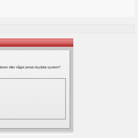
ktioner eller något annat skyddat system?