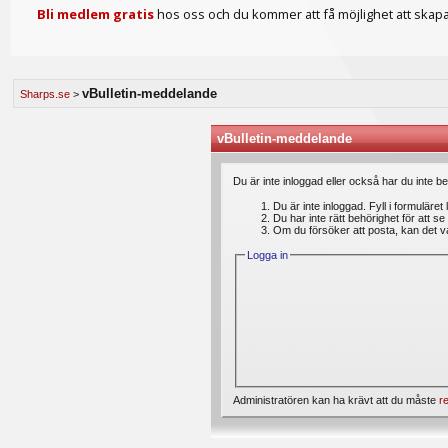
Bli medlem gratis
hos oss och du kommer att få möjlighet att skapa 
vBulletin-meddelande
Sharps.se
>
vBulletin-meddelande
Du är inte inloggad eller också har du inte b
Du är inte inloggad. Fyll i formuläret
Du har inte rätt behörighet för att 
Om du försöker att posta, kan det var
Logga in
Administratören kan ha krävt att du måste
re