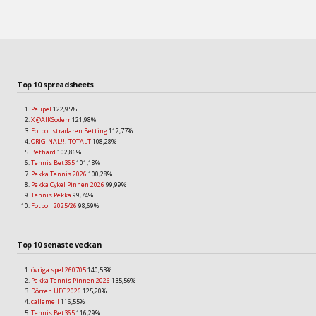
Top 10 spreadsheets
Pelipel
122,95%
X @AIKSoderr
121,98%
Fotbollstradaren Betting
112,77%
ORIGINAL!!! TOTALT
108,28%
Bethard
102,86%
Tennis Bet365
101,18%
Pekka Tennis 2026
100,28%
Pekka Cykel Pinnen 2026
99,99%
Tennis Pekka
99,74%
Fotboll 2025/26
98,69%
Top 10 senaste veckan
övriga spel 260705
140,53%
Pekka Tennis Pinnen 2026
135,56%
Dörren UFC 2026
125,20%
callemell
116,55%
Tennis Bet365
116,29%