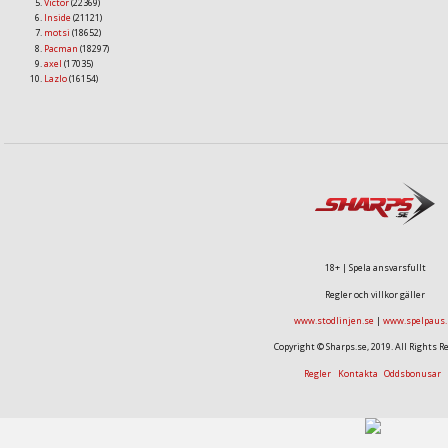
Victor
(22369)
Inside
(21121)
motsi
(18652)
Pacman
(18297)
axel
(17035)
Lazlo
(16154)
18+ | Spela ansvarsfullt
Regler och villkor gäller
www.stodlinjen.se
|
www.spelpaus.
Copyright © Sharps.se, 2019. All Rights R
Regler
Kontakta
Oddsbonusar