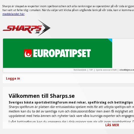
Sharps är skapad av experter inom spelbranschen och alla rankningar av operatörer på vår sida är gjor
har valt ut faller dig i smaken. När du väljer att klicka på en utgående länk på vår sida, kan vi komma 
meddelandet här
.
Reklamlänk | 18+ | Spela ansvarsfullt |
stodlinjen.se
Logga in
Välkommen till Sharps.se
Sveriges bästa sportsbettingforum med rekar, spelförslag och bettingtips
Sharps spelforum är platsen där entusiastiska spelare möts för att utbyta speltips och r
medlem kan du ta del av samtliga rum och diskussionstrådar men även få möjlighet att p
uppdaterat med heta ämnen och nyheter tack vare våra kunniga experter och engage
I vårt bettingforum kan du engagera dig i diskussioner som rör allt inom sportsbetting. D
LÄS MER
tennis finns representerade nedan men även extremt populära fantasy sports och e-sport.
galopprummet du ska titta in i. Här inne diskuteras allt inom den omtyckta hästsporten 