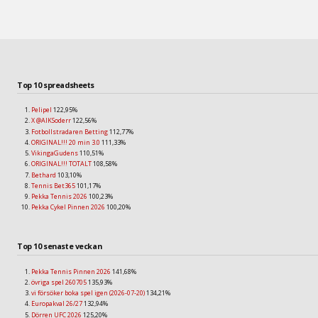
Top 10 spreadsheets
Pelipel
122,95%
X @AIKSoderr
122,56%
Fotbollstradaren Betting
112,77%
ORIGINAL!!! 20 min 3.0
111,33%
VikingaGudens
110,51%
ORIGINAL!!! TOTALT
108,58%
Bethard
103,10%
Tennis Bet365
101,17%
Pekka Tennis 2026
100,23%
Pekka Cykel Pinnen 2026
100,20%
Top 10 senaste veckan
Pekka Tennis Pinnen 2026
141,68%
övriga spel 260705
135,93%
vi försöker boka spel igen (2026-07-20)
134,21%
Europakval 26/27
132,94%
Dörren UFC 2026
125,20%