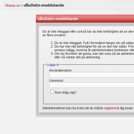
speldagbok? Introducera dig själv och dela med dig av dina spel med andra medlemmar.
vBulletin-meddelande
Sharps.se
>
Vi lägger ständigt ut nya artiklar i vårt oddsforum där medlemmar kan läsa intressanta 
är du välkommen att ställa din fråga under ”feedback & frågor”. Där kan du även ange 
förbättras. Välkommen!
vBulletin-meddelande
Bli medlem gratis
hos oss och du kommer att få möjlighet att skapa trådar, skriva inl
Du är inte inloggad eller också har du inte behörighet att se de
av flera orsaker:
Du är inte inloggad. Fyll i formuläret längst ner på sida
Du har inte rätt behörighet för att se den här sidan. Fö
annans inlägg, komma åt admininstrativa funktioner el
Om du försöker att posta, kan det vara så att administr
eller så väntar det på aktivering.
Logga in
Användarnamn:
Lösenord:
Kom ihåg mig?
Administratören kan ha krävt att du måste
registrerat
dig innan 