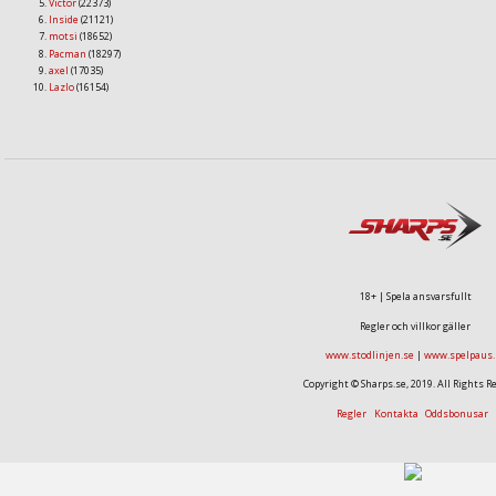
Victor
(22373)
Inside
(21121)
motsi
(18652)
Pacman
(18297)
axel
(17035)
Lazlo
(16154)
18+ | Spela ansvarsfullt
Regler och villkor gäller
www.stodlinjen.se
|
www.spelpaus.
Copyright © Sharps.se, 2019. All Rights R
Regler
Kontakta
Oddsbonusar