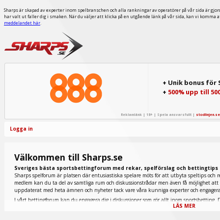
Sharps är skapad av experter inom spelbranschen och alla rankningar av operatörer på vår sida är gjor
har valt ut faller dig i smaken. När du väljer att klicka på en utgående länk på vår sida, kan vi komma 
meddelandet här
.
+ Unik bonus för
+
500% upp till 50
Reklamlänk | 18+ | Spela ansvarsfullt |
stodlinjen.se
Logga in
Välkommen till Sharps.se
Sveriges bästa sportsbettingforum med rekar, spelförslag och bettingtips
Sharps spelforum är platsen där entusiastiska spelare möts för att utbyta speltips och r
medlem kan du ta del av samtliga rum och diskussionstrådar men även få möjlighet att p
uppdaterat med heta ämnen och nyheter tack vare våra kunniga experter och engage
I vårt bettingforum kan du engagera dig i diskussioner som rör allt inom sportsbetting. D
LÄS MER
tennis finns representerade nedan men även extremt populära fantasy sports och e-sport.
galopprummet du ska titta in i. Här inne diskuteras allt inom den omtyckta hästsporten 