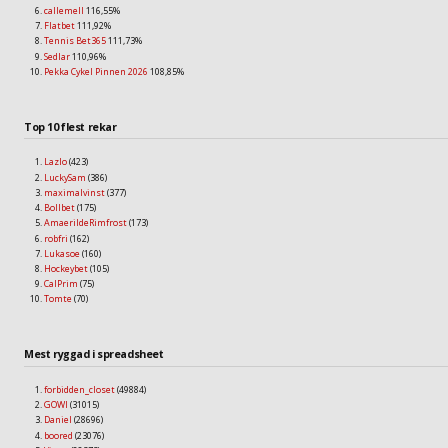
callemell
116,55%
Flatbet
111,92%
Tennis Bet365
111,73%
Sedlar
110,96%
Pekka Cykel Pinnen 2026
108,85%
Top 10 flest rekar
Lazlo
(423)
LuckySam
(386)
maximalvinst
(377)
Bollbet
(175)
AmaerildeRimfrost
(173)
robfri
(162)
Lukasoe
(160)
Hockeybet
(105)
CalPrim
(75)
Tomte
(70)
Mest ryggad i spreadsheet
forbidden_closet
(49884)
GOWI
(31015)
Daniel
(28696)
boored
(23076)