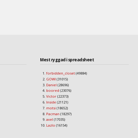
Mest ryggad i spreadsheet
forbidden_closet
(49884)
GOWI
(31015)
Daniel
(28696)
boored
(23076)
Victor
(22373)
Inside
(21121)
motsi
(18652)
Pacman
(18297)
axel
(17035)
Lazlo
(16154)