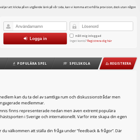
väljer att klicka på en utgående länk på vår sida, kan vi komma att erhålla provision, dock utan någon
Håll mig inloggad
Logga in
Inget konto?
Registrera dig här
POPULÄRA SPEL
SPELSKOLA
REGISTRERA
m medlem kan du ta del av samtliga rum och diskussionstrådar men
ch engagerade medlemmar.
h tennis finns representerade nedan men även extremt populära
 hästsporten i Sverige och internationellt. Varför inte skapa din egen
är du välkommen att ställa din fråga under ”feedback & frågor”. Där