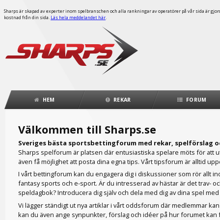
Sharps är skapad av experter inom spelbranschen och alla rankningar av operatörer på vår sida är gjorda
kostnad från din sida.
Läs hela meddelandet här
.
HEM
REKAR
FORUM
Välkommen till Sharps.se
Sveriges bästa sportsbettingforum med rekar, spelförslag o
Sharps spelforum är platsen där entusiastiska spelare möts för att 
även få möjlighet att posta dina egna tips. Vårt tipsforum är allti
I vårt bettingforum kan du engagera dig i diskussioner som rör allt
fantasy sports och e-sport. Är du intresserad av hästar är det trav- o
speldagbok? Introducera dig själv och dela med dig av dina spel me
Vi lägger ständigt ut nya artiklar i vårt oddsforum där medlemmar kan
kan du även ange synpunkter, förslag och idéer på hur forumet kan 