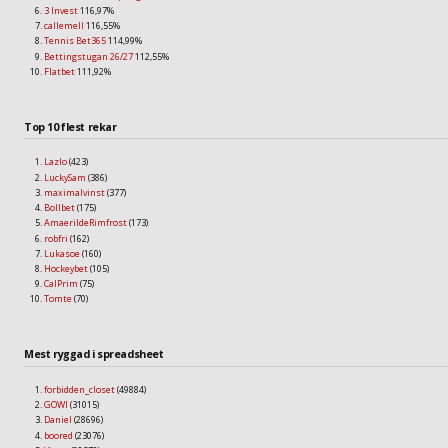
3 Invest
116,97%
callemell
116,55%
Tennis Bet365
114,99%
Bettingstugan 26/27
112,55%
Flatbet
111,92%
Top 10 flest rekar
Lazlo
(423)
LuckySam
(386)
maximalvinst
(377)
Bollbet
(175)
AmaerildeRimfrost
(173)
robfri
(162)
Lukasoe
(160)
Hockeybet
(105)
CalPrim
(75)
Tomte
(70)
Mest ryggad i spreadsheet
forbidden_closet
(49884)
GOWI
(31015)
Daniel
(28696)
boored
(23076)