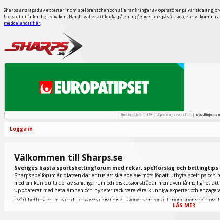
Sharps är skapad av experter inom spelbranschen och alla rankningar av operatörer på vår sida är gjor
har valt ut faller dig i smaken. När du väljer att klicka på en utgående länk på vår sida, kan vi komma 
meddelandet här
.
Reklamlänk | 18+ | Spela ansvarsfullt |
stodlinjen.se
Logga in
Välkommen till Sharps.se
Sveriges bästa sportsbettingforum med rekar, spelförslag och bettingtips
Sharps spelforum är platsen där entusiastiska spelare möts för att utbyta speltips och r
medlem kan du ta del av samtliga rum och diskussionstrådar men även få möjlighet att p
uppdaterat med heta ämnen och nyheter tack vare våra kunniga experter och engage
I vårt bettingforum kan du engagera dig i diskussioner som rör allt inom sportsbetting. D
LÄS MER
tennis finns representerade nedan men även extremt populära fantasy sports och e-sport.
galopprummet du ska titta in i. Här inne diskuteras allt inom den omtyckta hästsporten 