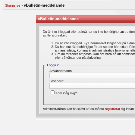
speldagbok? Introducera dig själv och dela med dig av dina spel med andra medlemmar.
vBulletin-meddelande
Sharps.se
>
Vi lägger ständigt ut nya artiklar i vårt oddsforum där medlemmar kan läsa intressanta 
är du välkommen att ställa din fråga under ”feedback & frågor”. Där kan du även ange 
förbättras. Välkommen!
vBulletin-meddelande
Bli medlem gratis
hos oss och du kommer att få möjlighet att skapa trådar, skriva inl
Du är inte inloggad eller också har du inte behörighet att se de
av flera orsaker:
Du är inte inloggad. Fyll i formuläret längst ner på sida
Du har inte rätt behörighet för att se den här sidan. Fö
annans inlägg, komma åt admininstrativa funktioner el
Om du försöker att posta, kan det vara så att administr
eller så väntar det på aktivering.
Logga in
Användarnamn:
Lösenord:
Kom ihåg mig?
Administratören kan ha krävt att du måste
registrerat
dig innan 