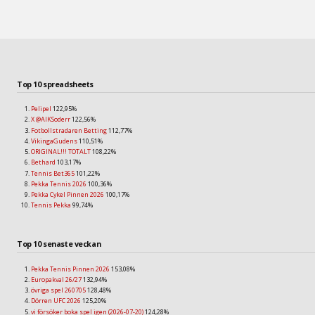
Top 10 spreadsheets
Pelipel
122,95%
X @AIKSoderr
122,56%
Fotbollstradaren Betting
112,77%
VikingaGudens
110,51%
ORIGINAL!!! TOTALT
108,22%
Bethard
103,17%
Tennis Bet365
101,22%
Pekka Tennis 2026
100,36%
Pekka Cykel Pinnen 2026
100,17%
Tennis Pekka
99,74%
Top 10 senaste veckan
Pekka Tennis Pinnen 2026
153,08%
Europakval 26/27
132,94%
övriga spel 260705
128,48%
Dörren UFC 2026
125,20%
vi försöker boka spel igen (2026-07-20)
124,28%