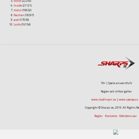
Victor
(22370)
Inside
(21121)
motsi
(18652)
Pacman
(18297)
axel
(17035)
Lazlo
(16154)
18+ | Spela ansvarsfullt
Regler och villkor gäller
www.stodlinjen.se
|
www.spelpaus.
Copyright © Sharps.se, 2019. All Rights R
Regler
Kontakta
Oddsbonusar