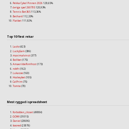
Pekka Cykel Pinnen 2026
128,65%
övriga spel 260705
120,93%
Tennis Bet365
113,36%
Bethard
112,33%
Flatbet
111,92%
Top 10 flest rekar
Lazlo
(423)
LuckySam
(386)
maximalvinst
(377)
Bollbet
(175)
AmaerildeRimfrost
(173)
robfri
(162)
Lukasoe
(160)
Hockeybet
(105)
CalPrim
(75)
Tomte
(70)
Mest ryggad i spreadsheet
forbidden_closet
(49884)
GOWI
(31015)
Daniel
(28696)
boored
(23076)