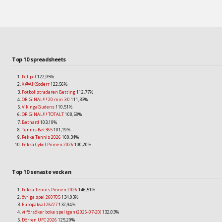
Top 10 spreadsheets
Pelipel
122,95%
X @AIKSoderr
122,56%
Fotbollstradaren Betting
112,77%
ORIGINAL!!! 20 min 3.0
111,33%
VikingaGudens
110,51%
ORIGINAL!!! TOTALT
108,58%
Bethard
103,10%
Tennis Bet365
101,19%
Pekka Tennis 2026
100,34%
Pekka Cykel Pinnen 2026
100,20%
Top 10 senaste veckan
Pekka Tennis Pinnen 2026
146,51%
övriga spel 260705
134,03%
Europakval 26/27
132,94%
vi försöker boka spel igen (2026-07-20)
132,03%
Dörren UFC 2026
125,20%