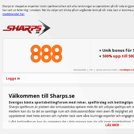
Sharps är skapad av experter inom spelbranschen och alla rankningar av operatörer på vår sida är gjor
har valt ut faller dig i smaken. När du väljer att klicka på en utgående länk på vår sida, kan vi komma 
meddelandet här
.
+ Unik bonus för
+
500% upp till 50
Reklamlänk | 18+ | Spela ansvarsfullt |
stodlinjen.se
Logga in
Välkommen till Sharps.se
Sveriges bästa sportsbettingforum med rekar, spelförslag och bettingtips
Sharps spelforum är platsen där entusiastiska spelare möts för att utbyta speltips och r
medlem kan du ta del av samtliga rum och diskussionstrådar men även få möjlighet att p
uppdaterat med heta ämnen och nyheter tack vare våra kunniga experter och engage
I vårt bettingforum kan du engagera dig i diskussioner som rör allt inom sportsbetting. D
LÄS MER
tennis finns representerade nedan men även extremt populära fantasy sports och e-sport.
galopprummet du ska titta in i. Här inne diskuteras allt inom den omtyckta hästsporten 