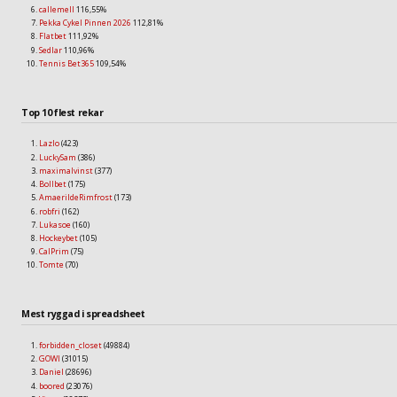
callemell
116,55%
Pekka Cykel Pinnen 2026
112,81%
Flatbet
111,92%
Sedlar
110,96%
Tennis Bet365
109,54%
Top 10 flest rekar
Lazlo
(423)
LuckySam
(386)
maximalvinst
(377)
Bollbet
(175)
AmaerildeRimfrost
(173)
robfri
(162)
Lukasoe
(160)
Hockeybet
(105)
CalPrim
(75)
Tomte
(70)
Mest ryggad i spreadsheet
forbidden_closet
(49884)
GOWI
(31015)
Daniel
(28696)
boored
(23076)