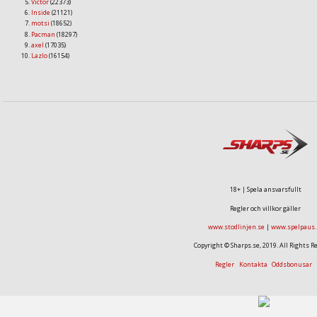
Victor
(22373)
Inside
(21121)
motsi
(18652)
Pacman
(18297)
axel
(17035)
Lazlo
(16154)
18+ | Spela ansvarsfullt
Regler och villkor gäller
www.stodlinjen.se
|
www.spelpaus.
Copyright © Sharps.se, 2019. All Rights R
Regler
Kontakta
Oddsbonusar