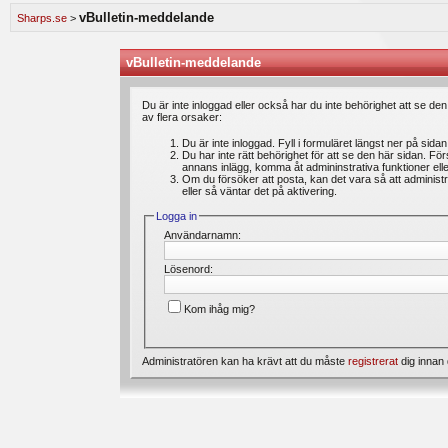
speldagbok? Introducera dig själv och dela med dig av dina spel med andra medlemmar.
vBulletin-meddelande
Sharps.se
>
Vi lägger ständigt ut nya artiklar i vårt oddsforum där medlemmar kan läsa intressanta 
är du välkommen att ställa din fråga under ”feedback & frågor”. Där kan du även ange 
förbättras. Välkommen!
vBulletin-meddelande
Bli medlem gratis
hos oss och du kommer att få möjlighet att skapa trådar, skriva inl
Du är inte inloggad eller också har du inte behörighet att se de
av flera orsaker:
Du är inte inloggad. Fyll i formuläret längst ner på sida
Du har inte rätt behörighet för att se den här sidan. Fö
annans inlägg, komma åt admininstrativa funktioner el
Om du försöker att posta, kan det vara så att administr
eller så väntar det på aktivering.
Logga in
Användarnamn:
Lösenord:
Kom ihåg mig?
Administratören kan ha krävt att du måste
registrerat
dig innan 