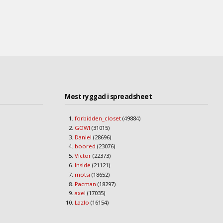
Mest ryggad i spreadsheet
forbidden_closet
(49884)
GOWI
(31015)
Daniel
(28696)
boored
(23076)
Victor
(22373)
Inside
(21121)
motsi
(18652)
Pacman
(18297)
axel
(17035)
Lazlo
(16154)