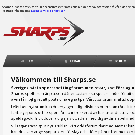
Sharps är skapad av experter inom spelbranschen och alla rankningar av operatörer på vår sida är gjorda
kostnad från din sida.
Läs hela meddelandet här
.
HEM
REKAR
FORUM
Välkommen till Sharps.se
Sveriges bästa sportsbettingforum med rekar, spelförslag o
Sharps spelforum är platsen där entusiastiska spelare möts för att 
även få möjlighet att posta dina egna tips. Vårt tipsforum är allti
I vårt bettingforum kan du engagera dig i diskussioner som rör allt
fantasy sports och e-sport. Är du intresserad av hästar är det trav- o
speldagbok? Introducera dig själv och dela med dig av dina spel me
Vi lägger ständigt ut nya artiklar i vårt oddsforum där medlemmar kan
kan du även ange synpunkter, förslag och idéer på hur forumet kan 