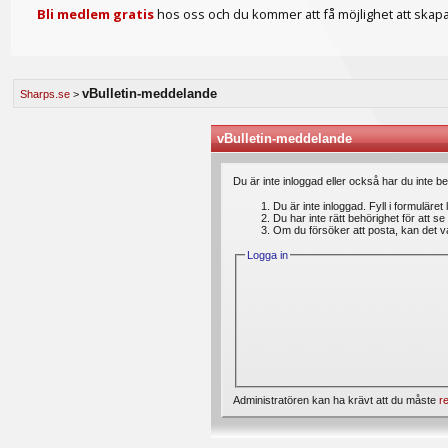
Bli medlem gratis
hos oss och du kommer att få möjlighet att skapa 
vBulletin-meddelande
Sharps.se
>
vBulletin-meddelande
Du är inte inloggad eller också har du inte b
Du är inte inloggad. Fyll i formuläret
Du har inte rätt behörighet för att 
Om du försöker att posta, kan det var
Logga in
Administratören kan ha krävt att du måste
re