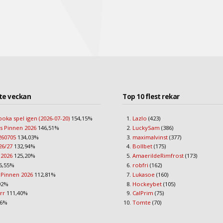
te veckan
Top 10 flest rekar
boka spel igen (2026-07-20)
154,15%
Lazlo
(423)
s Pinnen 2026
146,51%
LuckySam
(386)
260705
134,03%
maximalvinst
(377)
26/27
132,94%
Bollbet
(175)
 2026
125,20%
AmaerildeRimfrost
(173)
6,55%
robfri
(162)
 Pinnen 2026
112,81%
Lukasoe
(160)
92%
Hockeybet
(105)
err
111,40%
CalPrim
(75)
96%
Tomte
(70)