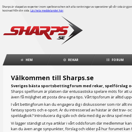
Sharps är skapad av experter inom spelbranschen och alla rankningar av operatörer på vår sida är gjorda
kostnad från din sida.
Läs hela meddelandet här
.
HEM
REKAR
FORUM
Välkommen till Sharps.se
Sveriges bästa sportsbettingforum med rekar, spelförslag o
Sharps spelforum är platsen där entusiastiska spelare möts för att 
även få möjlighet att posta dina egna tips. Vårt tipsforum är allti
I vårt bettingforum kan du engagera dig i diskussioner som rör allt
fantasy sports och e-sport. Är du intresserad av hästar är det trav- o
speldagbok? Introducera dig själv och dela med dig av dina spel me
Vi lägger ständigt ut nya artiklar i vårt oddsforum där medlemmar kan
kan du även ange synpunkter, förslag och idéer på hur forumet kan 