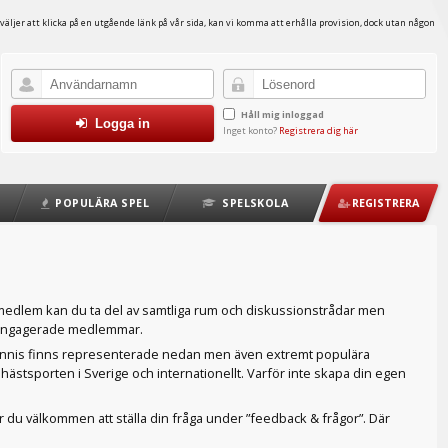
väljer att klicka på en utgående länk på vår sida, kan vi komma att erhålla provision, dock utan någon
Håll mig inloggad
Logga in
Inget konto?
Registrera dig här
POPULÄRA SPEL
SPELSKOLA
REGISTRERA
m medlem kan du ta del av samtliga rum och diskussionstrådar men
ch engagerade medlemmar.
h tennis finns representerade nedan men även extremt populära
 hästsporten i Sverige och internationellt. Varför inte skapa din egen
är du välkommen att ställa din fråga under ”feedback & frågor”. Där