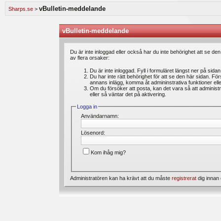
speldagbok? Introducera dig själv och dela med dig av dina spel med andra medlemmar.
vBulletin-meddelande
Sharps.se
>
Vi lägger ständigt ut nya artiklar i vårt oddsforum där medlemmar kan läsa intressanta 
är du välkommen att ställa din fråga under ”feedback & frågor”. Där kan du även ange 
förbättras. Välkommen!
vBulletin-meddelande
Bli medlem gratis
hos oss och du kommer att få möjlighet att skapa trådar, skriva inl
Du är inte inloggad eller också har du inte behörighet att se de
av flera orsaker:
Du är inte inloggad. Fyll i formuläret längst ner på sida
Du har inte rätt behörighet för att se den här sidan. Fö
annans inlägg, komma åt admininstrativa funktioner el
Om du försöker att posta, kan det vara så att administr
eller så väntar det på aktivering.
Logga in
Användarnamn:
Lösenord:
Kom ihåg mig?
Administratören kan ha krävt att du måste
registrerat
dig innan 