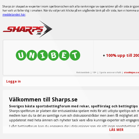
Sharps är skapad av experter inom spelbranschen och alla rankningar av operatörer på vår sida är gjor
har valt ut faller dig i smaken. När du väljer att klicka på en utgående länk på vår sida, kan vi komma 
meddelandet här
.
+
100% upp till 20
Reklamlänk | 18+ | Spela ansvarsfullt |
stodlinjen.se
Logga in
Välkommen till Sharps.se
Sveriges bästa sportsbettingforum med rekar, spelförslag och bettingtips
Sharps spelforum är platsen där entusiastiska spelare möts för att utbyta speltips och r
medlem kan du ta del av samtliga rum och diskussionstrådar men även få möjlighet att p
uppdaterat med heta ämnen och nyheter tack vare våra kunniga experter och engage
I vårt bettingforum kan du engagera dig i diskussioner som rör allt inom sportsbetting. D
LÄS MER
tennis finns representerade nedan men även extremt populära fantasy sports och e-sport.
galopprummet du ska titta in i. Här inne diskuteras allt inom den omtyckta hästsporten 