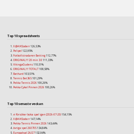
Top 10 spreadsheets
X @AIKSoderr
126,53%
Pelipel
122,95%
Fotbollstradaren Betting
112,77%
ORIGINAL!!! 20 min 3.0
111,33%
VikingaGudens
110,51%
ORIGINAL!!! TOTALT
108,58%
Bethard
103,51%
Tennis Bet365
101,29%
Pekka Tennis 2026
100,26%
Pekka Cykel Pinnen 2026
100,26%
Top 10 senaste veckan
vi försöker boka spel igen (2026-07-20)
154,15%
X @AIKSoderr
147,14%
Pekka Tennis Pinnen 2026
143,44%
övriga spel 260705
134,84%
Europakval 26/27
132,94%