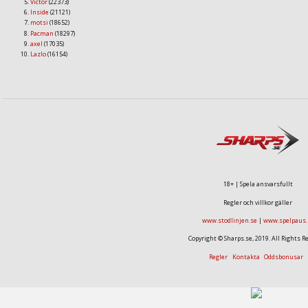
Victor
(22373)
Inside
(21121)
motsi
(18652)
Pacman
(18297)
axel
(17035)
Lazlo
(16154)
18+ | Spela ansvarsfullt
Regler och villkor gäller
www.stodlinjen.se
|
www.spelpaus.
Copyright © Sharps.se, 2019. All Rights R
Regler
Kontakta
Oddsbonusar