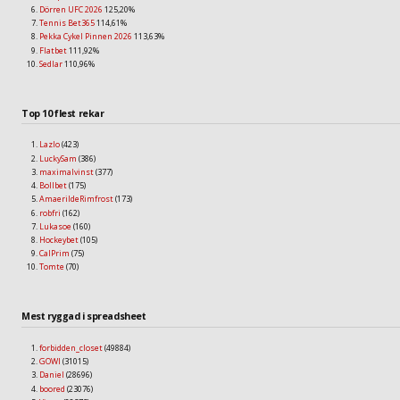
Dörren UFC 2026
125,20%
Tennis Bet365
114,61%
Pekka Cykel Pinnen 2026
113,63%
Flatbet
111,92%
Sedlar
110,96%
Top 10 flest rekar
Lazlo
(423)
LuckySam
(386)
maximalvinst
(377)
Bollbet
(175)
AmaerildeRimfrost
(173)
robfri
(162)
Lukasoe
(160)
Hockeybet
(105)
CalPrim
(75)
Tomte
(70)
Mest ryggad i spreadsheet
forbidden_closet
(49884)
GOWI
(31015)
Daniel
(28696)
boored
(23076)