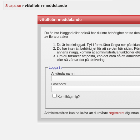
speldagbok? Introducera dig själv och dela med dig av dina spel med andra medlemmar.
vBulletin-meddelande
Sharps.se
>
Vi lägger ständigt ut nya artiklar i vårt oddsforum där medlemmar kan läsa intressanta 
är du välkommen att ställa din fråga under ”feedback & frågor”. Där kan du även ange 
förbättras. Välkommen!
vBulletin-meddelande
Bli medlem gratis
hos oss och du kommer att få möjlighet att skapa trådar, skriva inl
Du är inte inloggad eller också har du inte behörighet att se de
av flera orsaker:
Du är inte inloggad. Fyll i formuläret längst ner på sida
Du har inte rätt behörighet för att se den här sidan. Fö
annans inlägg, komma åt admininstrativa funktioner el
Om du försöker att posta, kan det vara så att administr
eller så väntar det på aktivering.
Logga in
Användarnamn:
Lösenord:
Kom ihåg mig?
Administratören kan ha krävt att du måste
registrerat
dig innan 