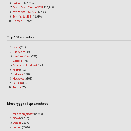
Bethard
122,00%
Pekka Cykel Pinnen 2026
120,34%
övriga spel 260705
112,94%
Tennis Bet365
112,08%
Flatbet
111,92%
Top 10 flest rekar
Lazlo
(423)
LuckySam
(386)
maximalvinst
(377)
Bollbet
(175)
AmaerildeRimfrost
(173)
robfri
(162)
Lukasoe
(160)
Hockeybet
(105)
CalPrim
(75)
Tomte
(70)
Mest ryggad i spreadsheet
forbidden_closet
(49884)
GOWI
(31015)
Daniel
(28696)
boored
(23076)