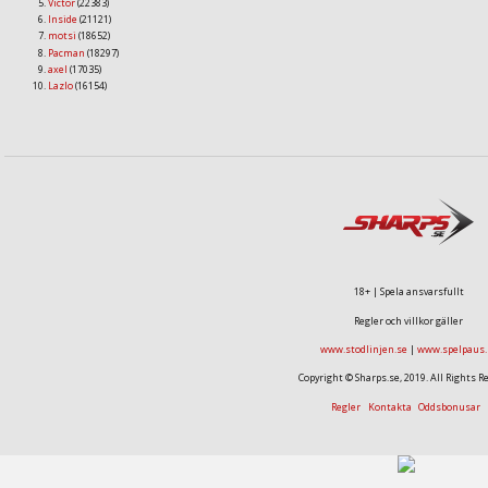
Victor
(22383)
Inside
(21121)
motsi
(18652)
Pacman
(18297)
axel
(17035)
Lazlo
(16154)
18+ | Spela ansvarsfullt
Regler och villkor gäller
www.stodlinjen.se
|
www.spelpaus.
Copyright © Sharps.se, 2019. All Rights R
Regler
Kontakta
Oddsbonusar