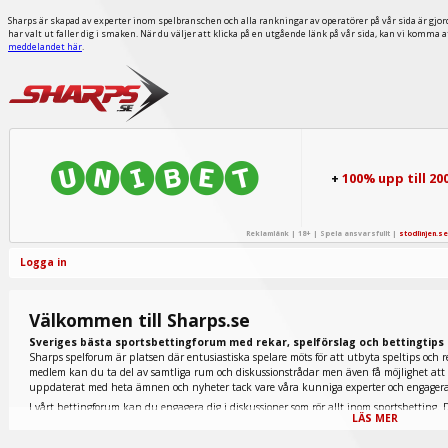
Sharps är skapad av experter inom spelbranschen och alla rankningar av operatörer på vår sida är gjor
har valt ut faller dig i smaken. När du väljer att klicka på en utgående länk på vår sida, kan vi komma 
meddelandet här
.
+
100% upp till 20
Reklamlänk | 18+ | Spela ansvarsfullt |
stodlinjen.se
Logga in
Välkommen till Sharps.se
Sveriges bästa sportsbettingforum med rekar, spelförslag och bettingtips
Sharps spelforum är platsen där entusiastiska spelare möts för att utbyta speltips och r
medlem kan du ta del av samtliga rum och diskussionstrådar men även få möjlighet att p
uppdaterat med heta ämnen och nyheter tack vare våra kunniga experter och engage
I vårt bettingforum kan du engagera dig i diskussioner som rör allt inom sportsbetting. D
LÄS MER
tennis finns representerade nedan men även extremt populära fantasy sports och e-sport.
galopprummet du ska titta in i. Här inne diskuteras allt inom den omtyckta hästsporten 