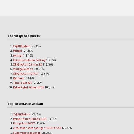
Top 10 spreadsheets
X @AIKSoderr
125,81%
Pelipel
121,45%
twitter
118,19%
Fotbollstradaren Betting
112,77%
ORIGINAL!!! 20 min 3.0
112,40%
VikingaGudens
110,51%
ORIGINAL!!! TOTALT
108,94%
Bethard
103,47%
Tennis Bet365
101,27%
Pekka Cykel Pinnen 2026
100,73%
Top 10 senaste veckan
X @AIKSoderr
142,12%
Pekka Tennis Pinnen 2026
138,30%
Europakval 26/27
132,94%
vi försöker boka spel igen (2026-07-20)
129,87%
d'Alembert sequence
125,38%