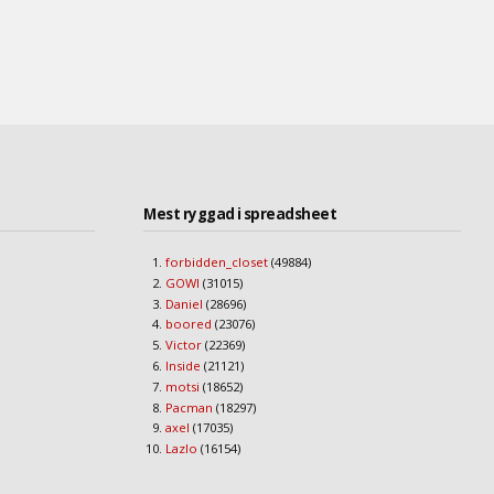
Mest ryggad i spreadsheet
forbidden_closet
(49884)
GOWI
(31015)
Daniel
(28696)
boored
(23076)
Victor
(22369)
Inside
(21121)
motsi
(18652)
Pacman
(18297)
axel
(17035)
Lazlo
(16154)