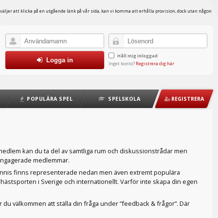
väljer att klicka på en utgående länk på vår sida, kan vi komma att erhålla provision, dock utan någon
Håll mig inloggad
Logga in
Inget konto?
Registrera dig här
POPULÄRA SPEL
SPELSKOLA
REGISTRERA
m medlem kan du ta del av samtliga rum och diskussionstrådar men
ch engagerade medlemmar.
h tennis finns representerade nedan men även extremt populära
 hästsporten i Sverige och internationellt. Varför inte skapa din egen
är du välkommen att ställa din fråga under ”feedback & frågor”. Där