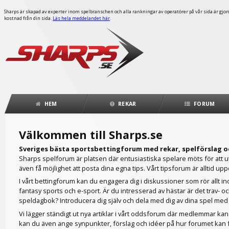
Sharps är skapad av experter inom spelbranschen och alla rankningar av operatörer på vår sida är gjorda
kostnad från din sida.
Läs hela meddelandet här
.
HEM
REKAR
FORUM
Välkommen till Sharps.se
Sveriges bästa sportsbettingforum med rekar, spelförslag o
Sharps spelforum är platsen där entusiastiska spelare möts för att 
även få möjlighet att posta dina egna tips. Vårt tipsforum är allti
I vårt bettingforum kan du engagera dig i diskussioner som rör allt
fantasy sports och e-sport. Är du intresserad av hästar är det trav- o
speldagbok? Introducera dig själv och dela med dig av dina spel me
Vi lägger ständigt ut nya artiklar i vårt oddsforum där medlemmar kan
kan du även ange synpunkter, förslag och idéer på hur forumet kan 