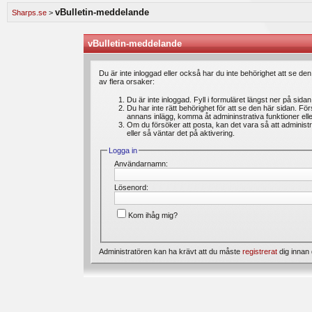
speldagbok? Introducera dig själv och dela med dig av dina spel med andra medlemmar.
vBulletin-meddelande
Sharps.se
>
Vi lägger ständigt ut nya artiklar i vårt oddsforum där medlemmar kan läsa intressanta 
är du välkommen att ställa din fråga under ”feedback & frågor”. Där kan du även ange 
förbättras. Välkommen!
vBulletin-meddelande
Bli medlem gratis
hos oss och du kommer att få möjlighet att skapa trådar, skriva inl
Du är inte inloggad eller också har du inte behörighet att se de
av flera orsaker:
Du är inte inloggad. Fyll i formuläret längst ner på sida
Du har inte rätt behörighet för att se den här sidan. Fö
annans inlägg, komma åt admininstrativa funktioner el
Om du försöker att posta, kan det vara så att administr
eller så väntar det på aktivering.
Logga in
Användarnamn:
Lösenord:
Kom ihåg mig?
Administratören kan ha krävt att du måste
registrerat
dig innan 