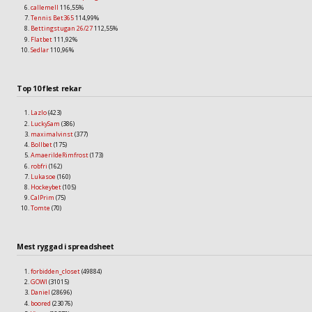
callemell
116,55%
Tennis Bet365
114,99%
Bettingstugan 26/27
112,55%
Flatbet
111,92%
Sedlar
110,96%
Top 10 flest rekar
Lazlo
(423)
LuckySam
(386)
maximalvinst
(377)
Bollbet
(175)
AmaerildeRimfrost
(173)
robfri
(162)
Lukasoe
(160)
Hockeybet
(105)
CalPrim
(75)
Tomte
(70)
Mest ryggad i spreadsheet
forbidden_closet
(49884)
GOWI
(31015)
Daniel
(28696)
boored
(23076)