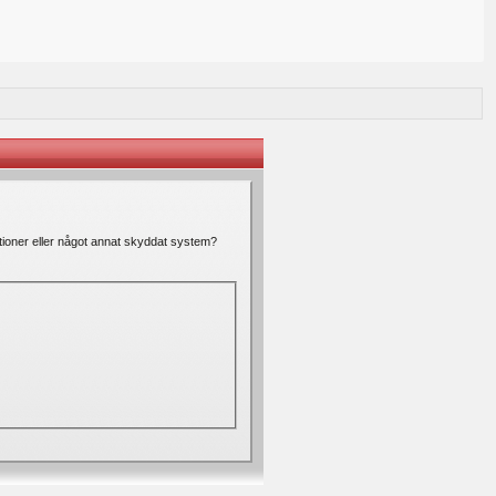
ktioner eller något annat skyddat system?