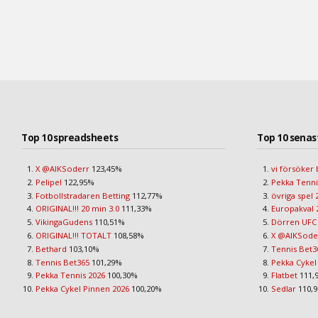
Top 10 spreadsheets
Top 10 senas
X @AIKSoderr
123,45%
vi försöker 
Pelipel
122,95%
Pekka Tenni
Fotbollstradaren Betting
112,77%
övriga spel 
ORIGINAL!!! 20 min 3.0
111,33%
Europakval 
VikingaGudens
110,51%
Dörren UFC
ORIGINAL!!! TOTALT
108,58%
X @AIKSod
Bethard
103,10%
Tennis Bet3
Tennis Bet365
101,29%
Pekka Cykel
Pekka Tennis 2026
100,30%
Flatbet
111,
Pekka Cykel Pinnen 2026
100,20%
Sedlar
110,