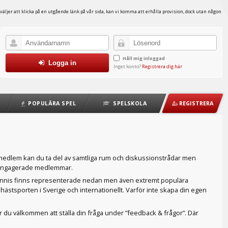
väljer att klicka på en utgående länk på vår sida, kan vi komma att erhålla provision, dock utan någon
Håll mig inloggad
Logga in
Inget konto?
Registrera dig här
POPULÄRA SPEL
SPELSKOLA
REGISTRERA
m medlem kan du ta del av samtliga rum och diskussionstrådar men
ch engagerade medlemmar.
h tennis finns representerade nedan men även extremt populära
 hästsporten i Sverige och internationellt. Varför inte skapa din egen
är du välkommen att ställa din fråga under ”feedback & frågor”. Där