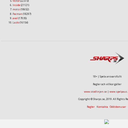
Victor
(22373)
Inside
(21121)
motsi
(18652)
Pacman
(18297)
axel
(17035)
Lazlo
(16154)
18+ | Spela ansvarsfullt
Regler och villkor gäller
www.stodlinjen.se
|
www.spelpaus.
Copyright © Sharps.se, 2019. All Rights R
Regler
Kontakta
Oddsbonusar