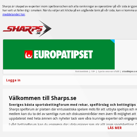
Sharps är skapad av experter inom spelbranschen och alla rankningar av operatörer på vår sida är gjor
har valt ut faller dig i smaken. När du väljer att klicka på en utgående länk på vår sida, kan vi komma 
meddelandet här
.
Reklamlänk | 18+ | Spela ansvarsfullt |
stodlinjen.se
Logga in
Välkommen till Sharps.se
Sveriges bästa sportsbettingforum med rekar, spelförslag och bettingtips
Sharps spelforum är platsen där entusiastiska spelare möts för att utbyta speltips och r
medlem kan du ta del av samtliga rum och diskussionstrådar men även få möjlighet att p
uppdaterat med heta ämnen och nyheter tack vare våra kunniga experter och engage
I vårt bettingforum kan du engagera dig i diskussioner som rör allt inom sportsbetting. D
LÄS MER
tennis finns representerade nedan men även extremt populära fantasy sports och e-sport.
galopprummet du ska titta in i. Här inne diskuteras allt inom den omtyckta hästsporten 