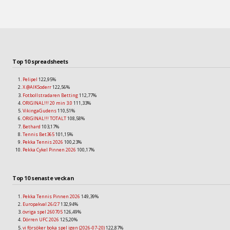
Top 10 spreadsheets
Pelipel
122,95%
X @AIKSoderr
122,56%
Fotbollstradaren Betting
112,77%
ORIGINAL!!! 20 min 3.0
111,33%
VikingaGudens
110,51%
ORIGINAL!!! TOTALT
108,58%
Bethard
103,17%
Tennis Bet365
101,15%
Pekka Tennis 2026
100,23%
Pekka Cykel Pinnen 2026
100,17%
Top 10 senaste veckan
Pekka Tennis Pinnen 2026
149,39%
Europakval 26/27
132,94%
övriga spel 260705
126,49%
Dörren UFC 2026
125,20%
vi försöker boka spel igen (2026-07-20)
122,87%