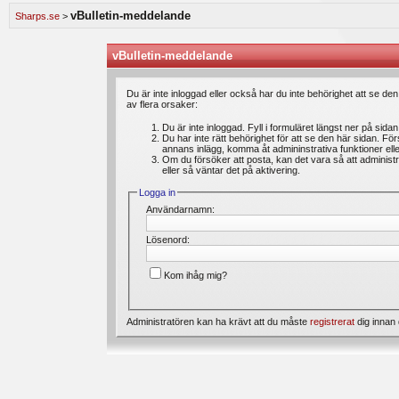
speldagbok? Introducera dig själv och dela med dig av dina spel med andra medlemmar.
vBulletin-meddelande
Sharps.se
>
Vi lägger ständigt ut nya artiklar i vårt oddsforum där medlemmar kan läsa intressanta 
är du välkommen att ställa din fråga under ”feedback & frågor”. Där kan du även ange 
förbättras. Välkommen!
vBulletin-meddelande
Bli medlem gratis
hos oss och du kommer att få möjlighet att skapa trådar, skriva inl
Du är inte inloggad eller också har du inte behörighet att se de
av flera orsaker:
Du är inte inloggad. Fyll i formuläret längst ner på sida
Du har inte rätt behörighet för att se den här sidan. Fö
annans inlägg, komma åt admininstrativa funktioner el
Om du försöker att posta, kan det vara så att administr
eller så väntar det på aktivering.
Logga in
Användarnamn:
Lösenord:
Kom ihåg mig?
Administratören kan ha krävt att du måste
registrerat
dig innan 