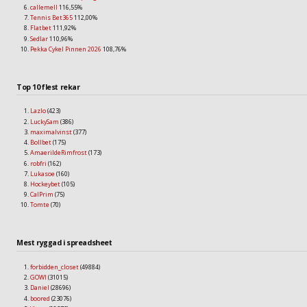
callemell
116,55%
Tennis Bet365
112,00%
Flatbet
111,92%
Sedlar
110,96%
Pekka Cykel Pinnen 2026
108,76%
Top 10 flest rekar
Lazlo
(423)
LuckySam
(386)
maximalvinst
(377)
Bollbet
(175)
AmaerildeRimfrost
(173)
robfri
(162)
Lukasoe
(160)
Hockeybet
(105)
CalPrim
(75)
Tomte
(70)
Mest ryggad i spreadsheet
forbidden_closet
(49884)
GOWI
(31015)
Daniel
(28696)
boored
(23076)