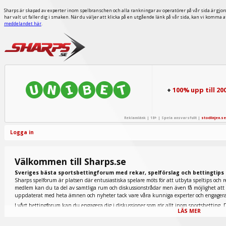
Sharps är skapad av experter inom spelbranschen och alla rankningar av operatörer på vår sida är gjor
har valt ut faller dig i smaken. När du väljer att klicka på en utgående länk på vår sida, kan vi komma 
meddelandet här
.
+
100% upp till 20
Reklamlänk | 18+ | Spela ansvarsfullt |
stodlinjen.se
Logga in
Välkommen till Sharps.se
Sveriges bästa sportsbettingforum med rekar, spelförslag och bettingtips
Sharps spelforum är platsen där entusiastiska spelare möts för att utbyta speltips och r
medlem kan du ta del av samtliga rum och diskussionstrådar men även få möjlighet att p
uppdaterat med heta ämnen och nyheter tack vare våra kunniga experter och engage
I vårt bettingforum kan du engagera dig i diskussioner som rör allt inom sportsbetting. D
LÄS MER
tennis finns representerade nedan men även extremt populära fantasy sports och e-sport.
galopprummet du ska titta in i. Här inne diskuteras allt inom den omtyckta hästsporten 