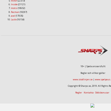
Victor
(22373)
Inside
(21121)
motsi
(18652)
Pacman
(18297)
axel
(17035)
Lazlo
(16154)
18+ | Spela ansvarsfullt
Regler och villkor gäller
www.stodlinjen.se
|
www.spelpaus.
Copyright © Sharps.se, 2019. All Rights R
Regler
Kontakta
Oddsbonusar