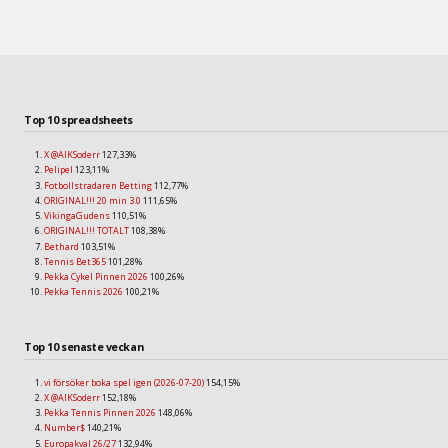
Top 10 spreadsheets
X @AIKSoderr
127,33%
Pelipel
123,11%
Fotbollstradaren Betting
112,77%
ORIGINAL!!! 20 min 3.0
111,65%
VikingaGudens
110,51%
ORIGINAL!!! TOTALT
108,38%
Bethard
103,51%
Tennis Bet365
101,28%
Pekka Cykel Pinnen 2026
100,26%
Pekka Tennis 2026
100,21%
Top 10 senaste veckan
vi försöker boka spel igen (2026-07-20)
154,15%
X @AIKSoderr
152,18%
Pekka Tennis Pinnen 2026
148,06%
Number$
140,21%
Europakval 26/27
132,94%