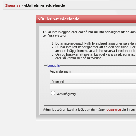
speldagbok? Introducera dig själv och dela med dig av dina spel med andra medlemmar.
vBulletin-meddelande
Sharps.se
>
Vi lägger ständigt ut nya artiklar i vårt oddsforum där medlemmar kan läsa intressanta 
är du välkommen att ställa din fråga under ”feedback & frågor”. Där kan du även ange 
förbättras. Välkommen!
vBulletin-meddelande
Bli medlem gratis
hos oss och du kommer att få möjlighet att skapa trådar, skriva inl
Du är inte inloggad eller också har du inte behörighet att se de
av flera orsaker:
Du är inte inloggad. Fyll i formuläret längst ner på sida
Du har inte rätt behörighet för att se den här sidan. Fö
annans inlägg, komma åt admininstrativa funktioner el
Om du försöker att posta, kan det vara så att administr
eller så väntar det på aktivering.
Logga in
Användarnamn:
Lösenord:
Kom ihåg mig?
Administratören kan ha krävt att du måste
registrerat
dig innan 