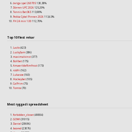
övriga spel 260705
130,38%
Dörren UFC 2026
125,20%
Tennis Bet365
113,98%
Pekka Cykel Pinnen 2026
113,63%
FH 24 min 1.00
112,70%
Top 10 flest rekar
Lazlo
(423)
LuckySam
(386)
maximalvinst
(377)
Bollbet
(175)
AmaerildeRimfrost
(173)
robfri
(162)
Lukasoe
(160)
Hockeybet
(105)
CalPrim
(75)
Tomte
(70)
Mest ryggad i spreadsheet
forbidden_closet
(49884)
GOWI
(31015)
Daniel
(28696)
boored
(23076)