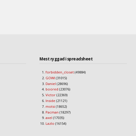
Mest ryggad i spreadsheet
forbidden_closet
(49884)
GOWI
(31015)
Daniel
(28696)
boored
(23076)
Victor
(22369)
Inside
(21121)
motsi
(18652)
Pacman
(18297)
axel
(17035)
Lazlo
(16154)