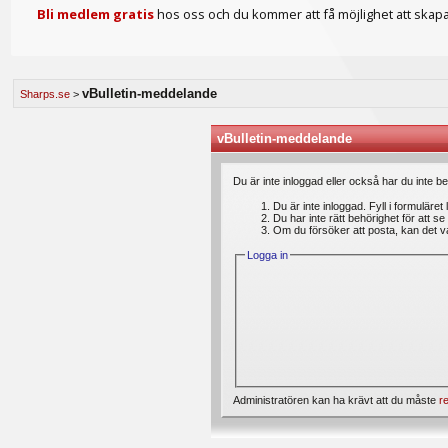
Bli medlem gratis
hos oss och du kommer att få möjlighet att skapa 
vBulletin-meddelande
Sharps.se
>
vBulletin-meddelande
Du är inte inloggad eller också har du inte b
Du är inte inloggad. Fyll i formuläret
Du har inte rätt behörighet för att 
Om du försöker att posta, kan det var
Logga in
Administratören kan ha krävt att du måste
re