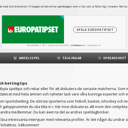
 med stor diskretion. Vi hoppas att de online spelbolagen som vi har valt ut faller dig i smaken. När du 
SPELA EUROPATIPSET
Reklamlänk | 18+ | Spela ansvarsfullt |
stodlinjen.se
|
Spelpaus.se
ANDELSSPEL
TÄVLINGAR
SPREADSHEET
ch bettingtips
utbyta speltips och rekar eller för att diskutera de senaste matcherna. So
d uppdaterat med heta ämnen och nyheter tack vare våra kunniga experter o
 inom sportsbetting. De största sporterna som fotboll, basket, ishockey oc
ch galopprummet du ska titta in i. Här inne diskuteras allt inom den omtyckta
d andra medlemmar. Du kan även ta del av andras speldagböcker.
 läsa intressanta intervjuer med relevanta profiler. Är det något du undrar 
förbättras. Välkommen!