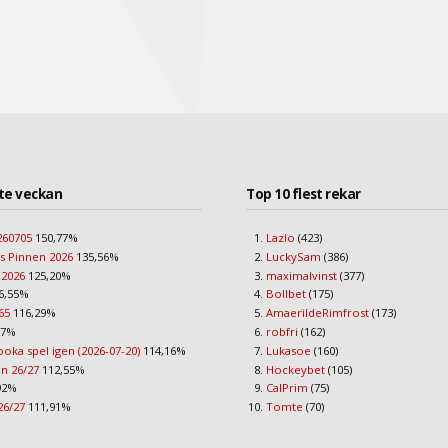
te veckan
Top 10 flest rekar
260705
150,77%
Lazlo
(423)
s Pinnen 2026
135,56%
LuckySam
(386)
 2026
125,20%
maximalvinst
(377)
6,55%
Bollbet
(175)
65
116,29%
AmaerildeRimfrost
(173)
77%
robfri
(162)
boka spel igen (2026-07-20)
114,16%
Lukasoe
(160)
an 26/27
112,55%
Hockeybet
(105)
92%
CalPrim
(75)
26/27
111,91%
Tomte
(70)