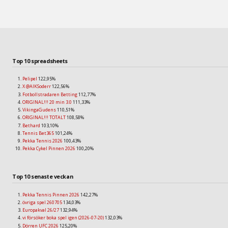
Top 10 spreadsheets
Pelipel
122,95%
X @AIKSoderr
122,56%
Fotbollstradaren Betting
112,77%
ORIGINAL!!! 20 min 3.0
111,33%
VikingaGudens
110,51%
ORIGINAL!!! TOTALT
108,58%
Bethard
103,10%
Tennis Bet365
101,24%
Pekka Tennis 2026
100,43%
Pekka Cykel Pinnen 2026
100,20%
Top 10 senaste veckan
Pekka Tennis Pinnen 2026
142,27%
övriga spel 260705
134,03%
Europakval 26/27
132,94%
vi försöker boka spel igen (2026-07-20)
132,03%
Dörren UFC 2026
125,20%