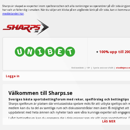
Sharps är skapad av experter inom spelbranschen och alla rankningar av operatörer på vår sida är gjor
har valt ut faller dig i smaken. När du väljer att klicka på en utgående länk på vår sida, kan vi komma 
meddelandet här
.
+
100% upp till 20
Reklamlänk | 18+ | Spela ansvarsfullt |
stodlinjen.se
Logga in
Välkommen till Sharps.se
Sveriges bästa sportsbettingforum med rekar, spelförslag och bettingtips
Sharps spelforum är platsen där entusiastiska spelare möts för att utbyta speltips och r
medlem kan du ta del av samtliga rum och diskussionstrådar men även få möjlighet att p
uppdaterat med heta ämnen och nyheter tack vare våra kunniga experter och engage
I vårt bettingforum kan du engagera dig i diskussioner som rör allt inom sportsbetting. D
LÄS MER
tennis finns representerade nedan men även extremt populära fantasy sports och e-sport.
galopprummet du ska titta in i. Här inne diskuteras allt inom den omtyckta hästsporten 