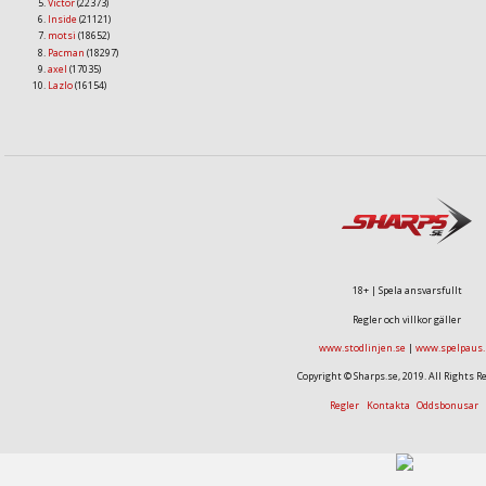
Victor
(22373)
Inside
(21121)
motsi
(18652)
Pacman
(18297)
axel
(17035)
Lazlo
(16154)
18+ | Spela ansvarsfullt
Regler och villkor gäller
www.stodlinjen.se
|
www.spelpaus.
Copyright © Sharps.se, 2019. All Rights R
Regler
Kontakta
Oddsbonusar