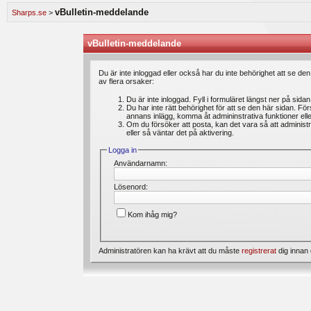
speldagbok? Introducera dig själv och dela med dig av dina spel med andra medlemmar.
vBulletin-meddelande
Sharps.se
>
Vi lägger ständigt ut nya artiklar i vårt oddsforum där medlemmar kan läsa intressanta 
är du välkommen att ställa din fråga under ”feedback & frågor”. Där kan du även ange 
förbättras. Välkommen!
vBulletin-meddelande
Bli medlem gratis
hos oss och du kommer att få möjlighet att skapa trådar, skriva inl
Du är inte inloggad eller också har du inte behörighet att se de
av flera orsaker:
Du är inte inloggad. Fyll i formuläret längst ner på sida
Du har inte rätt behörighet för att se den här sidan. Fö
annans inlägg, komma åt admininstrativa funktioner el
Om du försöker att posta, kan det vara så att administr
eller så väntar det på aktivering.
Logga in
Användarnamn:
Lösenord:
Kom ihåg mig?
Administratören kan ha krävt att du måste
registrerat
dig innan 