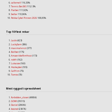
callemell
116,55%
Tennis Bet365
115,13%
Flatbet
111,92%
Sedlar
110,96%
Pekka Cykel Pinnen 2026
108,85%
Top 10 flest rekar
Lazlo
(423)
LuckySam
(386)
maximalvinst
(377)
Bollbet
(175)
AmaerildeRimfrost
(173)
robfri
(162)
Lukasoe
(160)
Hockeybet
(105)
CalPrim
(75)
Tomte
(70)
Mest ryggad i spreadsheet
forbidden_closet
(49884)
GOWI
(31015)
Daniel
(28696)
boored
(23076)