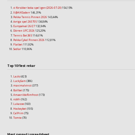
vi försöker boka spel igen (2026-07-20)
154,15%
X @AIKSoderr
146,31%
Pekka Tennis Pinnen 2026
143,44%
övriga spel 260705
134,84%
Europakval 26/27
132,94%
Dörren UFC 2026
125,20%
Tennis Bet365
114,61%
Pekka Cykel Pinnen 2026
112,81%
Flatbet
111,92%
Sedlar
110,96%
Top 10 flest rekar
Lazlo
(423)
LuckySam
(386)
maximalvinst
(377)
Bollbet
(175)
AmaerildeRimfrost
(173)
robfri
(162)
Lukasoe
(160)
Hockeybet
(105)
CalPrim
(75)
Tomte
(70)
Mest ryggad i spreadsheet