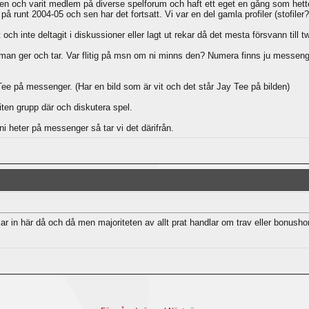
gen och varit medlem på diverse spelforum och haft ett eget en gång som hett
å runt 2004-05 och sen har det fortsatt. Vi var en del gamla profiler (stofile
och inte deltagit i diskussioner eller lagt ut rekar då det mesta försvann till twit
man ger och tar. Var flitig på msn om ni minns den? Numera finns ju messeng
Tee på messenger. (Har en bild som är vit och det står Jay Tee på bilden)
iten grupp där och diskutera spel.
 ni heter på messenger så tar vi det därifrån.
kar in här då och då men majoriteten av allt prat handlar om trav eller bonusho