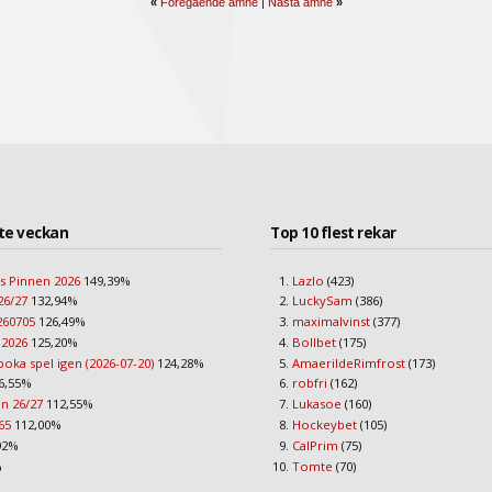
«
Föregående ämne
|
Nästa ämne
»
te veckan
Top 10 flest rekar
s Pinnen 2026
149,39%
Lazlo
(423)
26/27
132,94%
LuckySam
(386)
260705
126,49%
maximalvinst
(377)
 2026
125,20%
Bollbet
(175)
boka spel igen (2026-07-20)
124,28%
AmaerildeRimfrost
(173)
6,55%
robfri
(162)
an 26/27
112,55%
Lukasoe
(160)
65
112,00%
Hockeybet
(105)
92%
CalPrim
(75)
%
Tomte
(70)