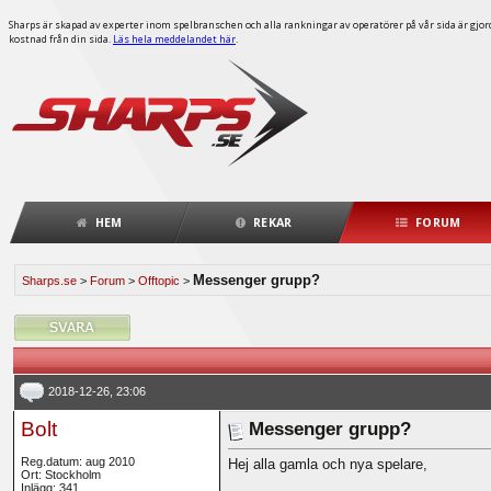
Sharps är skapad av experter inom spelbranschen och alla rankningar av operatörer på vår sida är gjorda
kostnad från din sida.
Läs hela meddelandet här
.
HEM
REKAR
FORUM
Messenger grupp?
Sharps.se
>
Forum
>
Offtopic
>
2018-12-26, 23:06
Bolt
Messenger grupp?
Reg.datum: aug 2010
Hej alla gamla och nya spelare,
Ort: Stockholm
Inlägg: 341