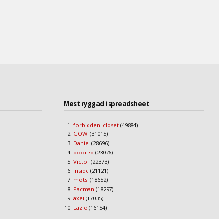
Mest ryggad i spreadsheet
forbidden_closet
(49884)
GOWI
(31015)
Daniel
(28696)
boored
(23076)
Victor
(22373)
Inside
(21121)
motsi
(18652)
Pacman
(18297)
axel
(17035)
Lazlo
(16154)