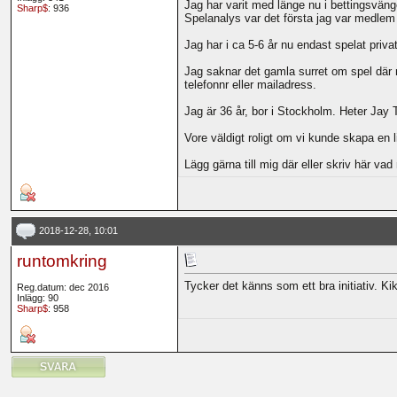
Jag har varit med länge nu i bettingsvän
Sharp$
: 936
Spelanalys var det första jag var medlem p
Jag har i ca 5-6 år nu endast spelat privat 
Jag saknar det gamla surret om spel där 
telefonnr eller mailadress.
Jag är 36 år, bor i Stockholm. Heter Jay 
Vore väldigt roligt om vi kunde skapa en l
Lägg gärna till mig där eller skriv här vad
2018-12-28, 10:01
runtomkring
Tycker det känns som ett bra initiativ. Ki
Reg.datum: dec 2016
Inlägg: 90
Sharp$
: 958