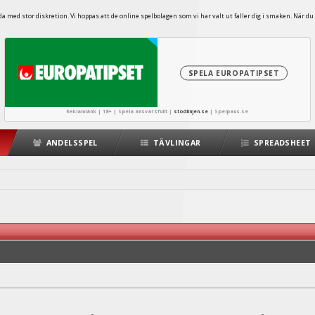
 med stor diskretion. Vi hoppas att de online spelbolagen som vi har valt ut faller dig i smaken. När du 
SPELA EUROPATIPSET
Reklamlänk | 18+ | Spela ansvarsfullt |
stodlinjen.se
|
Spelpaus.se
ANDELSSPEL
TÄVLINGAR
SPREADSHEET