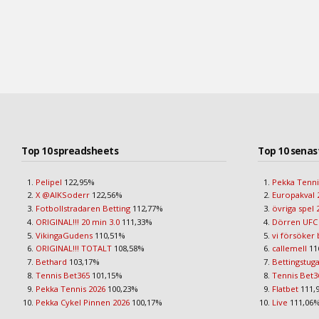
Top 10 spreadsheets
Top 10 senas
Pelipel
122,95%
Pekka Tenni
X @AIKSoderr
122,56%
Europakval 
Fotbollstradaren Betting
112,77%
övriga spel 
ORIGINAL!!! 20 min 3.0
111,33%
Dörren UFC
VikingaGudens
110,51%
vi försöker 
ORIGINAL!!! TOTALT
108,58%
callemell
11
Bethard
103,17%
Bettingstug
Tennis Bet365
101,15%
Tennis Bet3
Pekka Tennis 2026
100,23%
Flatbet
111,
Pekka Cykel Pinnen 2026
100,17%
Live
111,06