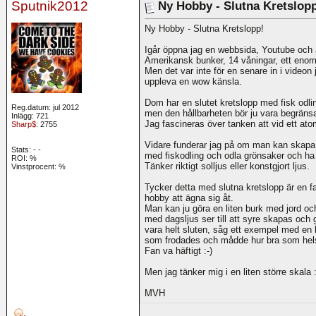
Sputnik2012
Ny Hobby - Slutna Kretslop
Ny Hobby - Slutna Kretslopp!
Igår öppna jag en webbsida, Youtube och
Amerikansk bunker, 14 våningar, ett enormt
Men det var inte för en senare in i videon
uppleva en wow känsla.
Dom har en slutet kretslopp med fisk odli
Reg.datum: jul 2012
men den hållbarheten bör ju vara begränsa
Inlägg: 721
Jag fascineras över tanken att vid ett ato
Sharp$
: 2755
Vidare funderar jag på om man kan skapa 
Stats:
-
-
med fiskodling och odla grönsaker och ha e
ROI:
%
Tänker riktigt solljus eller konstgjort ljus.
Vinstprocent: %
Tycker detta med slutna kretslopp är en fa
hobby att ägna sig åt.
Man kan ju göra en liten burk med jord o
med dagsljus ser till att syre skapas och ga
vara helt sluten, såg ett exempel med e
som frodades och mådde hur bra som hel
Fan va häftigt :-)
Men jag tänker mig i en liten större skala :
MVH