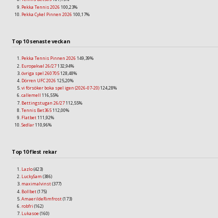
Pekka Tennis 2026
100,23%
Pekka Cykel Pinnen 2026
100,17%
Top 10 senaste veckan
Pekka Tennis Pinnen 2026
149,39%
Europakval 26/27
132,94%
övriga spel 260705
128,48%
Dörren UFC 2026
125,20%
vi försöker boka spel igen (2026-07-20)
124,28%
callemell
116,55%
Bettingstugan 26/27
112,55%
Tennis Bet365
112,00%
Flatbet
111,92%
Sedlar
110,96%
Top 10 flest rekar
Lazlo
(423)
LuckySam
(386)
maximalvinst
(377)
Bollbet
(175)
AmaerildeRimfrost
(173)
robfri
(162)
Lukasoe
(160)