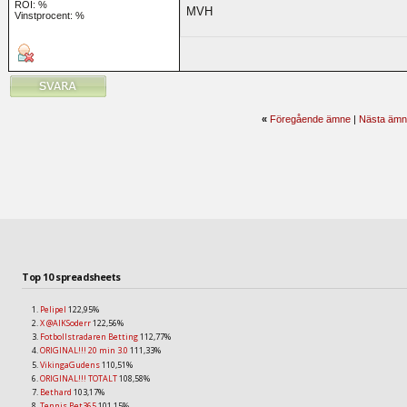
ROI:
%
MVH
Vinstprocent: %
«
Föregående ämne
|
Nästa ämn
Top 10 spreadsheets
Pelipel
122,95%
X @AIKSoderr
122,56%
Fotbollstradaren Betting
112,77%
ORIGINAL!!! 20 min 3.0
111,33%
VikingaGudens
110,51%
ORIGINAL!!! TOTALT
108,58%
Bethard
103,17%
Tennis Bet365
101,15%