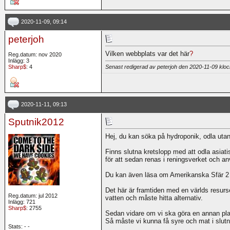
2020-11-09, 09:14
peterjoh
Vilken webbplats var det här
?
Reg.datum: nov 2020
Inlägg: 3
Sharp$
: 4
Senast redigerad av peterjoh den 2020-11-09 klo
2020-11-11, 09:13
Sputnik2012
Hej, du kan söka på hydroponik, odla utan
Finns slutna kretslopp med att odla asiatis
för att sedan renas i reningsverket och 
Du kan även läsa om Amerikanska Sfär 2 
Det här är framtiden med en världs resurs
Reg.datum: jul 2012
vatten och måste hitta alternativ.
Inlägg: 721
Sharp$
: 2755
Sedan vidare om vi ska göra en annan pla
Så måste vi kunna få syre och mat i slutn
Stats:
-
-