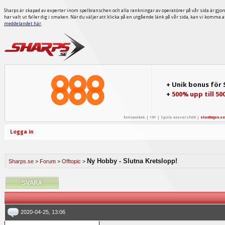
Sharps är skapad av experter inom spelbranschen och alla rankningar av operatörer på vår sida är gjor
har valt ut faller dig i smaken. När du väljer att klicka på en utgående länk på vår sida, kan vi komma 
meddelandet här
.
+ Unik bonus för
+
500% upp till 50
Reklamlänk | 18+ | Spela ansvarsfullt |
stodlinjen.se
Logga in
Ny Hobby - Slutna Kretslopp!
Sharps.se
>
Forum
>
Offtopic
>
2020-04-25, 13:06