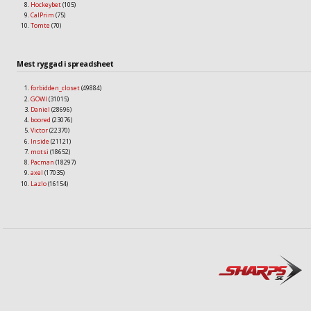
Hockeybet
(105)
CalPrim
(75)
Tomte
(70)
Mest ryggad i spreadsheet
forbidden_closet
(49884)
GOWI
(31015)
Daniel
(28696)
boored
(23076)
Victor
(22370)
Inside
(21121)
motsi
(18652)
Pacman
(18297)
axel
(17035)
Lazlo
(16154)