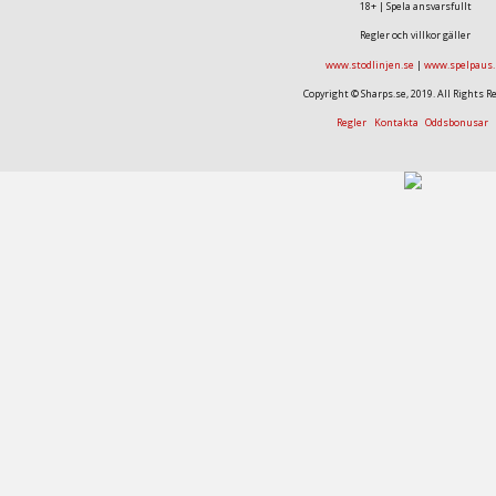
18+ | Spela ansvarsfullt
Regler och villkor gäller
www.stodlinjen.se
|
www.spelpaus.
Copyright © Sharps.se, 2019. All Rights R
Regler
Kontakta
Oddsbonusar