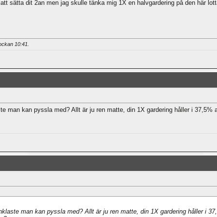
att sätta dit 2an men jag skulle tänka mig 1X en halvgardering på den här lo
lockan
10:41
.
te man kan pyssla med? Allt är ju ren matte, din 1X gardering håller i 37,5% a
klaste man kan pyssla med? Allt är ju ren matte, din 1X gardering håller i 37,