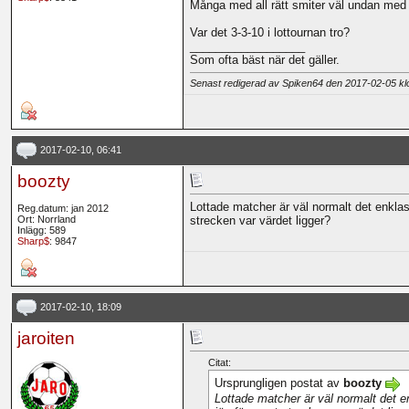
Många med all rätt smiter väl undan med 
Var det 3-3-10 i lottournan tro?
__________________
Som ofta bäst när det gäller.
Senast redigerad av Spiken64 den 2017-02-05 k
2017-02-10, 06:41
boozty
Lottade matcher är väl normalt det enklas
Reg.datum: jan 2012
Ort: Norrland
strecken var värdet ligger?
Inlägg: 589
Sharp$
: 9847
2017-02-10, 18:09
jaroiten
Citat:
Ursprungligen postat av
boozty
Lottade matcher är väl normalt det en