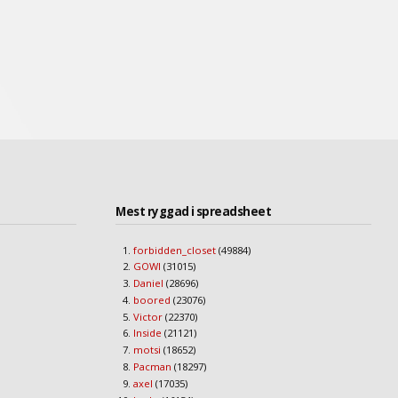
Mest ryggad i spreadsheet
forbidden_closet
(49884)
GOWI
(31015)
Daniel
(28696)
boored
(23076)
Victor
(22370)
Inside
(21121)
motsi
(18652)
Pacman
(18297)
axel
(17035)