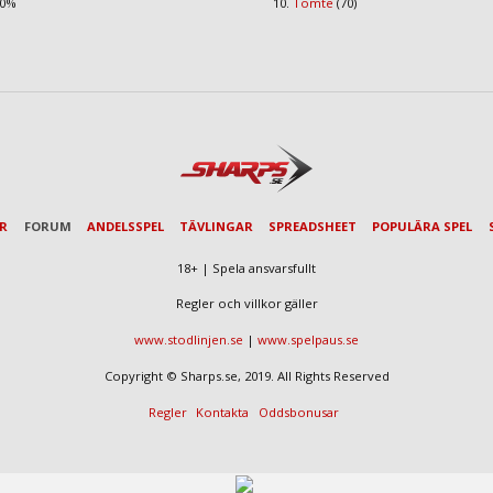
90%
Tomte
(70)
AR
FORUM
ANDELSSPEL
TÄVLINGAR
SPREADSHEET
POPULÄRA SPEL
18+ | Spela ansvarsfullt
Regler och villkor gäller
www.stodlinjen.se
|
www.spelpaus.se
Copyright © Sharps.se, 2019. All Rights Reserved
Regler
Kontakta
Oddsbonusar