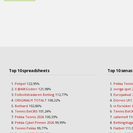
Top 10 spreadsheets
Top 10 senas
Pelipel
122,95%
Pekka Tenni
X @AIKSoderr
121,98%
övriga spel 
Fotbollstradaren Betting
112,77%
Europakval 
ORIGINAL!!! TOTALT
108,22%
Dörren UFC
Bethard
102,86%
vi försöker 
Tennis Bet365
101,24%
Tennis Bet3
Pekka Tennis 2026
100,33%
callemell
11
Pekka Cykel Pinnen 2026
99,99%
Bettingstug
Tennis Pekka
99,77%
Flatbet
111,