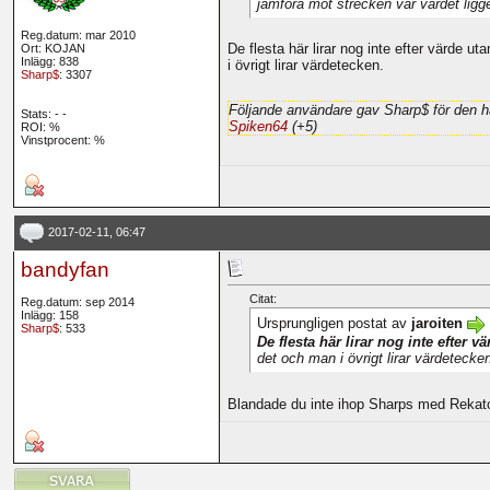
jämföra mot strecken var värdet ligg
Reg.datum: mar 2010
De flesta här lirar nog inte efter värde 
Ort: KOJAN
Inlägg: 838
i övrigt lirar värdetecken.
Sharp$
: 3307
Följande användare gav Sharp$ för den h
Stats:
-
-
Spiken64
(+5)
ROI:
%
Vinstprocent: %
2017-02-11, 06:47
bandyfan
Citat:
Reg.datum: sep 2014
Inlägg: 158
Ursprungligen postat av
jaroiten
Sharp$
: 533
De flesta här lirar nog inte efter v
det och man i övrigt lirar värdetecken
Blandade du inte ihop Sharps med Rekat