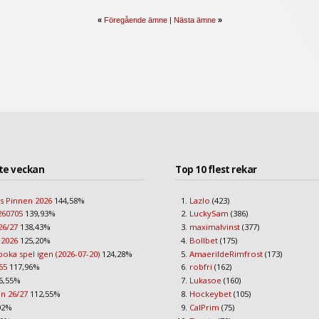
«
Föregående ämne
|
Nästa ämne
»
te veckan
Top 10 flest rekar
s Pinnen 2026
144,58%
Lazlo
(423)
260705
139,93%
LuckySam
(386)
26/27
138,43%
maximalvinst
(377)
 2026
125,20%
Bollbet
(175)
boka spel igen (2026-07-20)
124,28%
AmaerildeRimfrost
(173)
65
117,96%
robfri
(162)
6,55%
Lukasoe
(160)
an 26/27
112,55%
Hockeybet
(105)
92%
CalPrim
(75)