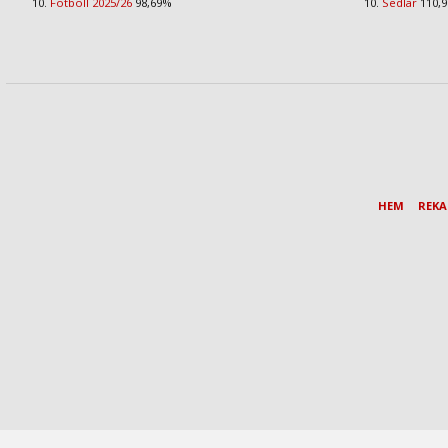
Fotboll 2025/26
98,69%
Sedlar
110,
HEM
REK