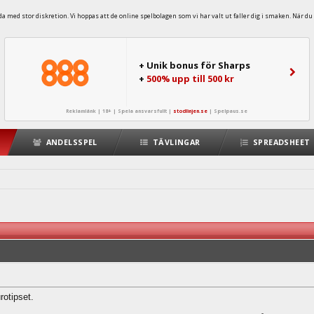
 med stor diskretion. Vi hoppas att de online spelbolagen som vi har valt ut faller dig i smaken. När du 
+ Unik bonus för Sharps
+
500% upp till 500 kr
Reklamlänk | 18+ | Spela ansvarsfullt |
stodlinjen.se
|
Spelpaus.se
ANDELSSPEL
TÄVLINGAR
SPREADSHEET
rotipset.