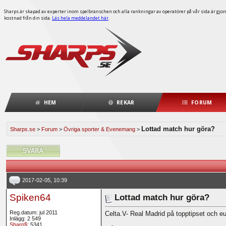
Sharps är skapad av experter inom spelbranschen och alla rankningar av operatörer på vår sida är gjorda
kostnad från din sida.
Läs hela meddelandet här
.
HEM
REKAR
FORUM
Lottad match hur göra?
Sharps.se
>
Forum
>
Övriga sporter & Evenemang
>
2017-02-05, 10:39
Spiken64
Lottad match hur göra?
Reg.datum: jul 2011
Celta.V- Real Madrid på topptipset och eu
Inlägg: 2 549
Sharp$
: 5341