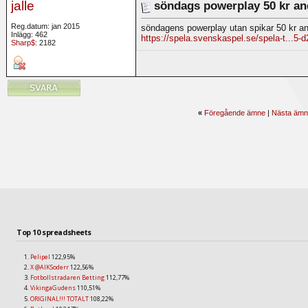
jalle
söndags powerplay 50 kr an
Reg.datum: jan 2015
söndagens powerplay utan spikar 50 kr a
Inlägg: 462
https://spela.svenskaspel.se/spela-t...5
Sharp$
: 2182
«
Föregående ämne
|
Nästa ämn
Top 10 spreadsheets
Pelipel
122,95%
X @AIKSoderr
122,56%
Fotbollstradaren Betting
112,77%
VikingaGudens
110,51%
ORIGINAL!!! TOTALT
108,22%