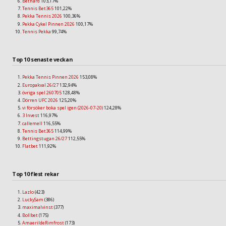
Bethard
103,17%
Tennis Bet365
101,22%
Pekka Tennis 2026
100,36%
Pekka Cykel Pinnen 2026
100,17%
Tennis Pekka
99,74%
Top 10 senaste veckan
Pekka Tennis Pinnen 2026
153,08%
Europakval 26/27
132,94%
övriga spel 260705
128,48%
Dörren UFC 2026
125,20%
vi försöker boka spel igen (2026-07-20)
124,28%
3 Invest
116,97%
callemell
116,55%
Tennis Bet365
114,99%
Bettingstugan 26/27
112,55%
Flatbet
111,92%
Top 10 flest rekar
Lazlo
(423)
LuckySam
(386)
maximalvinst
(377)
Bollbet
(175)
AmaerildeRimfrost
(173)