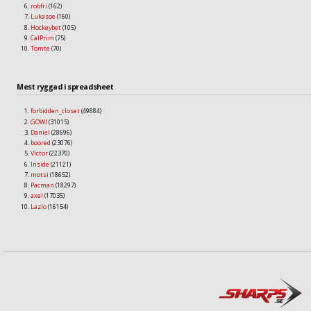
robfri
(162)
Lukasoe
(160)
Hockeybet
(105)
CalPrim
(75)
Tomte
(70)
Mest ryggad i spreadsheet
forbidden_closet
(49884)
GOWI
(31015)
Daniel
(28696)
boored
(23076)
Victor
(22370)
Inside
(21121)
motsi
(18652)
Pacman
(18297)
axel
(17035)
Lazlo
(16154)