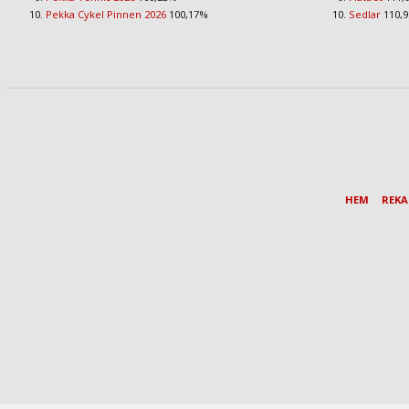
Pekka Cykel Pinnen 2026
100,17%
Sedlar
110,
HEM
REK