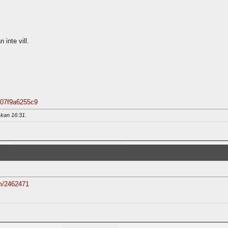
inte vill.
-d07f9a6255c9
ockan
16:31
.
em/2462471