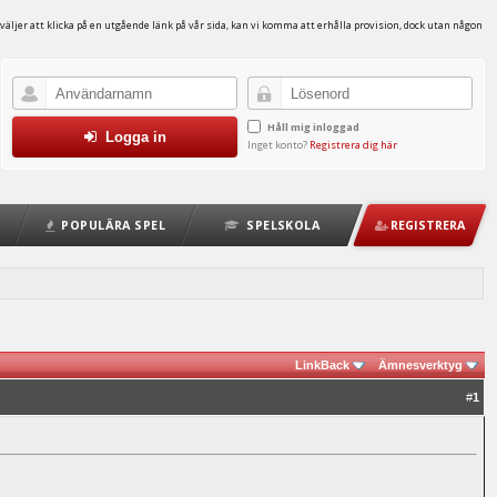
väljer att klicka på en utgående länk på vår sida, kan vi komma att erhålla provision, dock utan någon
Håll mig inloggad
Logga in
Inget konto?
Registrera dig här
POPULÄRA SPEL
SPELSKOLA
REGISTRERA
LinkBack
Ämnesverktyg
#
1