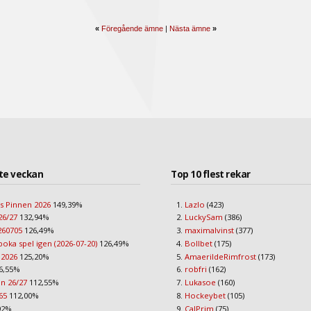
«
Föregående ämne
|
Nästa ämne
»
te veckan
Top 10 flest rekar
s Pinnen 2026
149,39%
Lazlo
(423)
26/27
132,94%
LuckySam
(386)
260705
126,49%
maximalvinst
(377)
boka spel igen (2026-07-20)
126,49%
Bollbet
(175)
 2026
125,20%
AmaerildeRimfrost
(173)
6,55%
robfri
(162)
an 26/27
112,55%
Lukasoe
(160)
65
112,00%
Hockeybet
(105)
92%
CalPrim
(75)