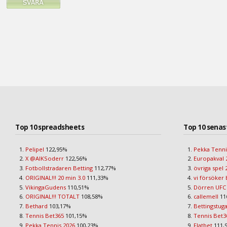
Top 10 spreadsheets
Top 10 senas
Pelipel
122,95%
Pekka Tenni
X @AIKSoderr
122,56%
Europakval 
Fotbollstradaren Betting
112,77%
övriga spel 
ORIGINAL!!! 20 min 3.0
111,33%
vi försöker 
VikingaGudens
110,51%
Dörren UFC
ORIGINAL!!! TOTALT
108,58%
callemell
11
Bethard
103,17%
Bettingstug
Tennis Bet365
101,15%
Tennis Bet3
Pekka Tennis 2026
100,23%
Flatbet
111,