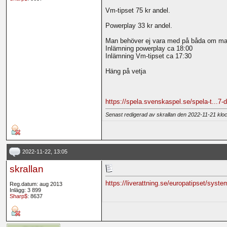
Vm-tipset 75 kr andel.
Powerplay 33 kr andel.
Man behöver ej vara med på båda om man 
Inlämning powerplay ca 18:00
Inlämning Vm-tipset ca 17:30
Häng på vetja
https://spela.svenskaspel.se/spela-t...7
Senast redigerad av skrallan den 2022-11-21 kl
2022-11-22, 13:05
skrallan
https://liverattning.se/europatipset/syst
Reg.datum: aug 2013
Inlägg: 3 899
Sharp$
: 8637