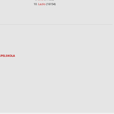
Lazlo
(16154)
SPELSKOLA