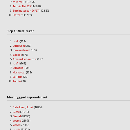
callemell
116,55%
Tennis Bet365
114,99%
Bettingstugan 26/27
112,55%
Flatbet
111,92%
Top 10 flest rekar
Lazlo
(423)
LuckySam
(386)
maximalvinst
(377)
Bollbet
(175)
AmaerildeRimfrost
(173)
robfri
(162)
Lukasoe
(160)
Hockeybet
(105)
CalPrim
(75)
Tomte
(70)
Mest ryggad i spreadsheet
forbidden_closet
(49884)
GOWI
(31015)
Daniel
(28696)
boored
(23076)
Victor
(22370)
Inside
(21121)