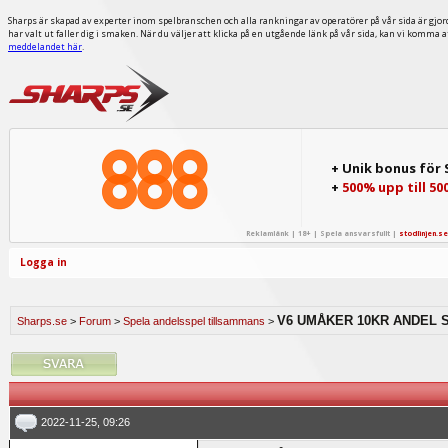
Sharps är skapad av experter inom spelbranschen och alla rankningar av operatörer på vår sida är gjor
har valt ut faller dig i smaken. När du väljer att klicka på en utgående länk på vår sida, kan vi komma 
meddelandet här
.
+ Unik bonus för
+
500% upp till 50
Reklamlänk | 18+ | Spela ansvarsfullt |
stodlinjen.se
Logga in
V6 UMÅKER 10KR ANDEL S
Sharps.se
>
Forum
>
Spela andelsspel tillsammans
>
2022-11-25, 09:26