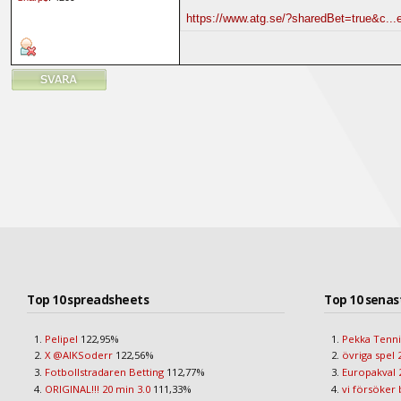
https://www.atg.se/?sharedBet=true&c..
Top 10 spreadsheets
Top 10 senas
Pelipel
122,95%
Pekka Tenni
X @AIKSoderr
122,56%
övriga spel 
Fotbollstradaren Betting
112,77%
Europakval 
ORIGINAL!!! 20 min 3.0
111,33%
vi försöker 