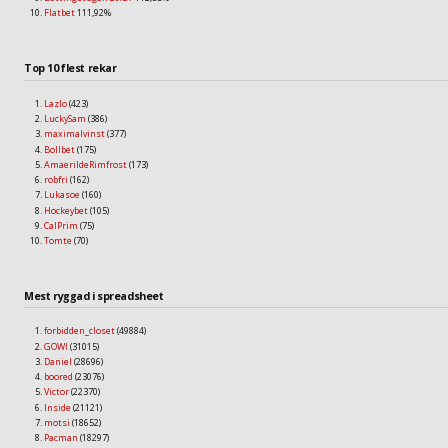
Flatbet
111,92%
Top 10 flest rekar
Lazlo
(423)
LuckySam
(386)
maximalvinst
(377)
Bollbet
(175)
AmaerildeRimfrost
(173)
robfri
(162)
Lukasoe
(160)
Hockeybet
(105)
CalPrim
(75)
Tomte
(70)
Mest ryggad i spreadsheet
forbidden_closet
(49884)
GOWI
(31015)
Daniel
(28696)
boored
(23076)
Victor
(22370)
Inside
(21121)
motsi
(18652)
Pacman
(18297)