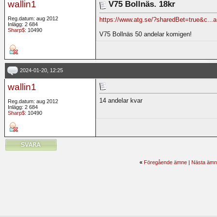
wallin1
V75 Bollnäs. 18kr
Reg.datum: aug 2012
https://www.atg.se/?sharedBet=true&c...
Inlägg: 2 684
Sharp$
: 10490
V75 Bollnäs 50 andelar komigen!
2024-01-20, 12:25
wallin1
14 andelar kvar
Reg.datum: aug 2012
Inlägg: 2 684
Sharp$
: 10490
«
Föregående ämne
|
Nästa ämn