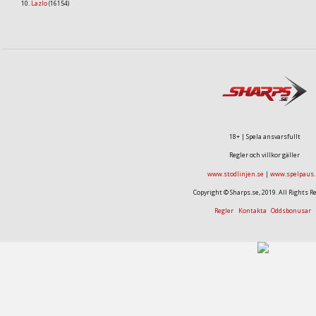
Lazlo
(16154)
18+ | Spela ansvarsfullt
Regler och villkor gäller
www.stodlinjen.se
|
www.spelpaus.
Copyright © Sharps.se, 2019. All Rights R
Regler
Kontakta
Oddsbonusar