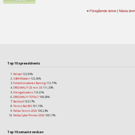
«
Föregående ämne
|
Nästa ämn
Top 10 spreadsheets
Pelipel
122,95%
X @AIKSoderr
122,56%
Fotbollstradaren Betting
112,77%
ORIGINAL!!! 20 min 3.0
111,33%
VikingaGudens
110,51%
ORIGINAL!!! TOTALT
108,58%
Bethard
103,17%
Tennis Bet365
101,15%
Pekka Tennis 2026
100,23%
Pekka Cykel Pinnen 2026
100,17%
Top 10 senaste veckan