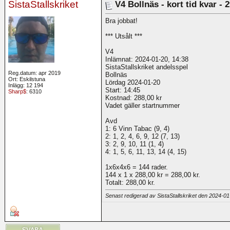
SistaStallskriket
V4 Bollnäs - kort tid kvar - 2
Bra jobbat!
*** Utsålt ***
V4
Inlämnat: 2024-01-20, 14:38
SistaStallskriket andelsspel
Reg.datum: apr 2019
Bollnäs
Ort: Eskilstuna
Lördag 2024-01-20
Inlägg: 12 194
Start: 14:45
Sharp$
: 6310
Kostnad: 288,00 kr
Vadet gäller startnummer
Avd
1: 6 Vinn Tabac (9, 4)
2: 1, 2, 4, 6, 9, 12 (7, 13)
3: 2, 9, 10, 11 (1, 4)
4: 1, 5, 6, 11, 13, 14 (4, 15)
1x6x4x6 = 144 rader.
144 x 1 x 288,00 kr = 288,00 kr.
Totalt: 288,00 kr.
Senast redigerad av SistaStallskriket den 2024-0