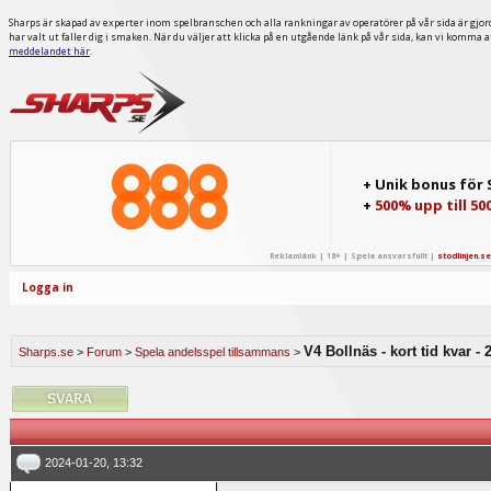
Sharps är skapad av experter inom spelbranschen och alla rankningar av operatörer på vår sida är gjor
har valt ut faller dig i smaken. När du väljer att klicka på en utgående länk på vår sida, kan vi komma 
meddelandet här
.
+ Unik bonus för
+
500% upp till 50
Reklamlänk | 18+ | Spela ansvarsfullt |
stodlinjen.se
Logga in
V4 Bollnäs - kort tid kvar - 
Sharps.se
>
Forum
>
Spela andelsspel tillsammans
>
2024-01-20, 13:32