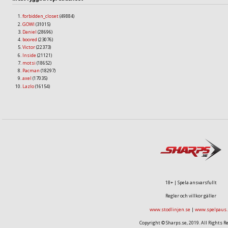
forbidden_closet
(49884)
GOWI
(31015)
Daniel
(28696)
boored
(23076)
Victor
(22373)
Inside
(21121)
motsi
(18652)
Pacman
(18297)
axel
(17035)
Lazlo
(16154)
18+ | Spela ansvarsfullt
Regler och villkor gäller
www.stodlinjen.se
|
www.spelpaus.
Copyright © Sharps.se, 2019. All Rights R