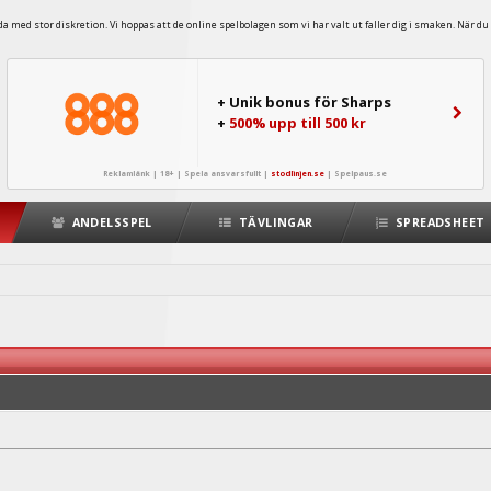
 med stor diskretion. Vi hoppas att de online spelbolagen som vi har valt ut faller dig i smaken. När du 
+ Unik bonus för Sharps
+
500% upp till 500 kr
Reklamlänk | 18+ | Spela ansvarsfullt |
stodlinjen.se
|
Spelpaus.se
ANDELSSPEL
TÄVLINGAR
SPREADSHEET