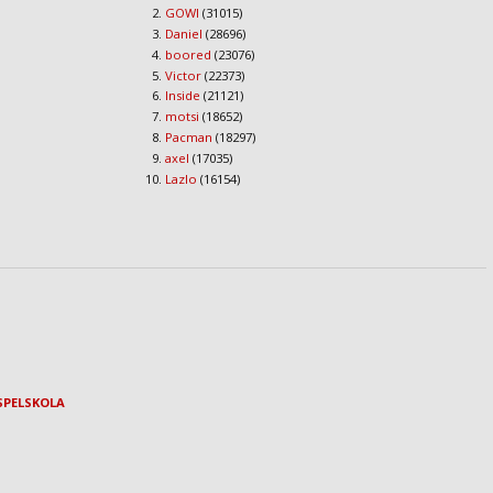
GOWI
(31015)
Daniel
(28696)
boored
(23076)
Victor
(22373)
Inside
(21121)
motsi
(18652)
Pacman
(18297)
axel
(17035)
Lazlo
(16154)
SPELSKOLA