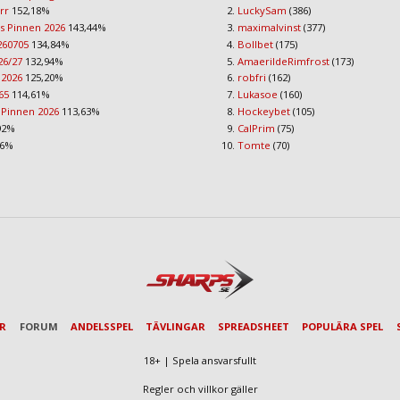
err
152,18%
LuckySam
(386)
s Pinnen 2026
143,44%
maximalvinst
(377)
260705
134,84%
Bollbet
(175)
26/27
132,94%
AmaerildeRimfrost
(173)
 2026
125,20%
robfri
(162)
65
114,61%
Lukasoe
(160)
 Pinnen 2026
113,63%
Hockeybet
(105)
92%
CalPrim
(75)
96%
Tomte
(70)
AR
FORUM
ANDELSSPEL
TÄVLINGAR
SPREADSHEET
POPULÄRA SPEL
18+ | Spela ansvarsfullt
Regler och villkor gäller