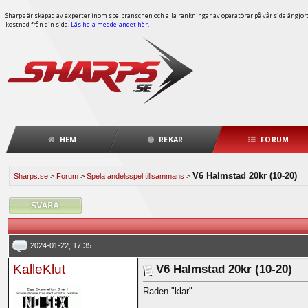
Sharps är skapad av experter inom spelbranschen och alla rankningar av operatörer på vår sida är gjorda
kostnad från din sida.
Läs hela meddelandet här
.
HEM
REKAR
FORUM
V6 Halmstad 20kr (10-20)
Sharps.se
>
Forum
>
Spela andelsspel tillsammans
>
2024-01-22, 17:35
KalleKlut
V6 Halmstad 20kr (10-20)
Raden "klar"