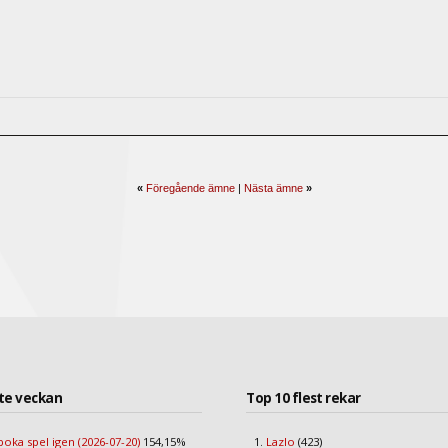
«
Föregående ämne
|
Nästa ämne
»
te veckan
Top 10 flest rekar
boka spel igen (2026-07-20)
154,15%
Lazlo
(423)