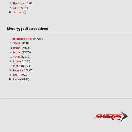
Hockeybet
(105)
CalPrim
(75)
Tomte
(70)
Mest ryggad i spreadsheet
forbidden_closet
(49884)
GOWI
(31015)
Daniel
(28696)
boored
(23076)
Victor
(22373)
Inside
(21121)
motsi
(18652)
Pacman
(18297)
axel
(17035)
Lazlo
(16154)