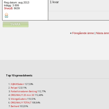
1 kvar
Reg.datum: aug 2013
Inlägg: 3 899
Sharp$
: 8639
«
Föregående ämne
|
Nästa ämn
Top 10 spreadsheets
X @AIKSoderr
127,33%
Pelipel
123,11%
Fotbollstradaren Betting
112,77%
ORIGINAL!!! 20 min 3.0
112,40%
VikingaGudens
110,51%
ORIGINAL!!! TOTALT
108,94%
Bethard
103,51%