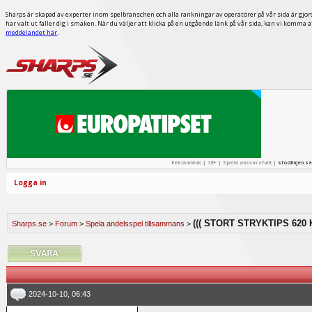
Sharps är skapad av experter inom spelbranschen och alla rankningar av operatörer på vår sida är gjor
har valt ut faller dig i smaken. När du väljer att klicka på en utgående länk på vår sida, kan vi komma 
meddelandet här
.
Reklamlänk | 18+ | Spela ansvarsfullt |
stodlinjen.se
Logga in
((( STORT STRYKTIPS 620 K
Sharps.se
>
Forum
>
Spela andelsspel tillsammans
>
2024-10-10, 06:43