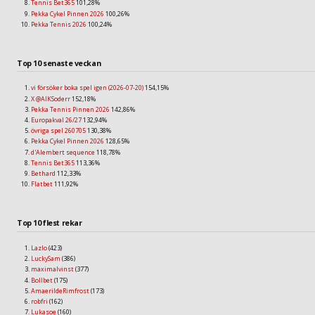
Tennis Bet365
101,28%
Pekka Cykel Pinnen 2026
100,26%
Pekka Tennis 2026
100,24%
Top 10 senaste veckan
vi försöker boka spel igen (2026-07-20)
154,15%
X @AIKSoderr
152,18%
Pekka Tennis Pinnen 2026
142,86%
Europakval 26/27
132,94%
övriga spel 260705
130,38%
Pekka Cykel Pinnen 2026
128,65%
d'Alembert sequence
118,78%
Tennis Bet365
113,36%
Bethard
112,33%
Flatbet
111,92%
Top 10 flest rekar
Lazlo
(423)
LuckySam
(386)
maximalvinst
(377)
Bollbet
(175)
AmaerildeRimfrost
(173)
robfri
(162)
Lukasoe
(160)