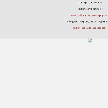
18+ | Spela ansvarsfullt
Regler och villkor gäller
www.stodlinjen.se
|
www.spelpaus.
Copyright © Sharps.se, 2019. All Rights R
Regler
Kontakta
Oddsbonusar