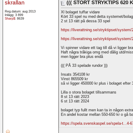
skrallan
((( STORT STRYKTIPS 620 K
Reg.datum: aug 2013
Xl bolaget tuffar vidare
Inlägg: 3 899
Kört 33 spel nu med detta systemet/bolag
Sharp$
: 8639
2 st 13 rätt på dessa 33 spel
https://liverattning.se/stryktipset/system
https://liverattning.se/stryktipset/system
Vi spinner vidare ett tag till då vi ligger br
Haft några tråkiga omg med dålig utd/mis
men ligger bra plus endå
((( PÅ 33 spelade rundor )))
Insats 354108 kr
Vinst 865509 kr
så vi ligger 450000 kr plus i bolaget efter 
Lilla o stora bolaget tillsammans
8 st 13 rätt 2023
6 st 13 rätt 2024
bolaget typ fullt men kan ta in någon extr
En andel kostar mellan 550-650 kr o gå ba
https://spela.svenskaspel.se/spela-t...4-