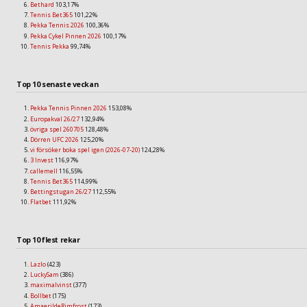
Bethard
103,17%
Tennis Bet365
101,22%
Pekka Tennis 2026
100,36%
Pekka Cykel Pinnen 2026
100,17%
Tennis Pekka
99,74%
Top 10 senaste veckan
Pekka Tennis Pinnen 2026
153,08%
Europakval 26/27
132,94%
övriga spel 260705
128,48%
Dörren UFC 2026
125,20%
vi försöker boka spel igen (2026-07-20)
124,28%
3 Invest
116,97%
callemell
116,55%
Tennis Bet365
114,99%
Bettingstugan 26/27
112,55%
Flatbet
111,92%
Top 10 flest rekar
Lazlo
(423)
LuckySam
(386)
maximalvinst
(377)
Bollbet
(175)
AmaerildeRimfrost
(173)