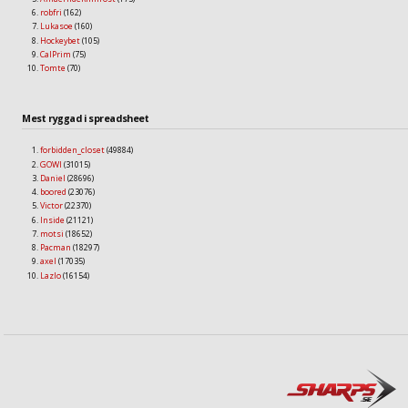
robfri
(162)
Lukasoe
(160)
Hockeybet
(105)
CalPrim
(75)
Tomte
(70)
Mest ryggad i spreadsheet
forbidden_closet
(49884)
GOWI
(31015)
Daniel
(28696)
boored
(23076)
Victor
(22370)
Inside
(21121)
motsi
(18652)
Pacman
(18297)
axel
(17035)
Lazlo
(16154)