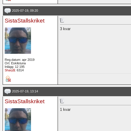
2025-07-19, 09:20
SistaStallskriket
3 kvar
Reg.datum: apr 2019
Ort: Eskilstuna
Inlägg: 12 195
Sharp$
: 6314
2025-07-19, 13:14
SistaStallskriket
1 kvar