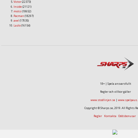
Victor
(22373)
Inside
(21121)
motsi
(18652)
Pacman
(18297)
axel
(17035)
Lazlo
(16154)
18+ | Spela ansvarsfullt
Regler och villkor gäller
www.stodlinjen.se
|
www.spelpaus.
Copyright © Sharps.se, 2019. All Rights R
Regler
Kontakta
Oddsbonusar