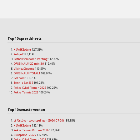
Top 10 spreadsheets
X @AIKSoderr
127,33%
Pelipel
123,11%
Fotbollstradaren Betting
112,77%
ORIGINAL!!! 20 min 3.0
112,40%
VikingaGudens
110,51%
ORIGINAL!!! TOTALT
108,94%
Bethard
103,51%
Tennis Bet365
101,28%
Pekka Cykel Pinnen 2026
100,26%
Pekka Tennis 2026
100,24%
Top 10 senaste veckan
vi försöker boka spel igen (2026-07-20)
154,15%
X @AIKSoderr
152,18%
Pekka Tennis Pinnen 2026
142,86%
Europakval 26/27
132,94%
Pekka Cykel Pinnen 2026
128,65%