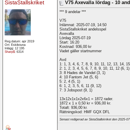
SistaStallskriket
V75 Axevalla lördag - 10 and
*** 9 andelar ***
V75
Inlämnat: 2025-07-19, 14:50
SistaStallskriket andelsspel
Axevalla
Lördag 2025-07-19
Reg.datum: apr 2019
Start: 16:20
Ort: Eskilstuna
Kostnad: 936,00 kr
Inlägg: 12 195
Vadet gäller startnummer
Sharp$
: 6314
Avd
1: 1, 3, 4, 6, 7, 8, 9, 10, 11, 12, 13, 14, 15
2: 1, 2, 3, 4, 5, 6, 7, 8, 9, 10, 11, 12 (6, 1)
3: 8 Hades de Vandel (3, 1)
4: 10 Fantom Jet (5, 6)
5: 2, 4 (5, 1)
6: 1, 2, 3, 5, 6, 11 (9, 12)
7: 3 Jobspost (9, 1)
13x12x1x1x2x6x1 = 1872 rader.
1872 x 1 x 0,50 kr = 936,00 kr.
Totalt: 936,00 kr.
Rättningskod: HMF GQX DFL
Senast redigerad av SistaStallskriket den 2025-0