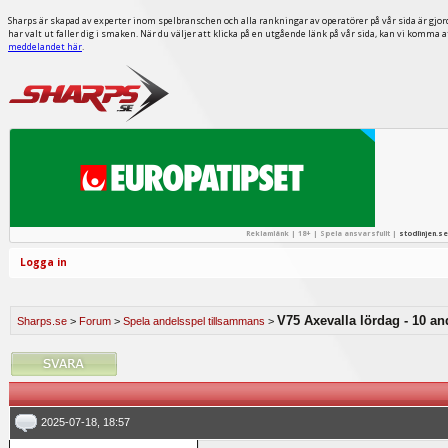
Sharps är skapad av experter inom spelbranschen och alla rankningar av operatörer på vår sida är gjor
har valt ut faller dig i smaken. När du väljer att klicka på en utgående länk på vår sida, kan vi komma 
meddelandet här
.
Reklamlänk | 18+ | Spela ansvarsfullt |
stodlinjen.se
Logga in
V75 Axevalla lördag - 10 and
Sharps.se
>
Forum
>
Spela andelsspel tillsammans
>
2025-07-18, 18:57