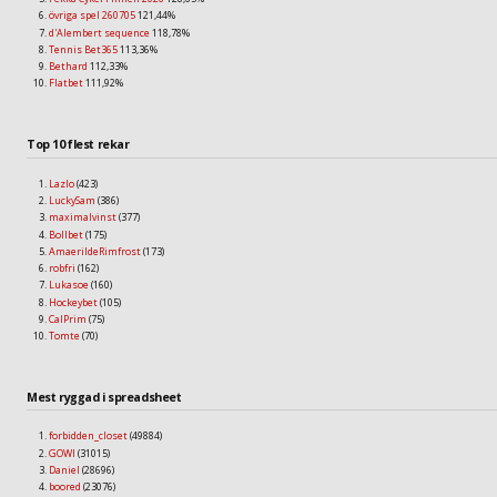
övriga spel 260705
121,44%
d'Alembert sequence
118,78%
Tennis Bet365
113,36%
Bethard
112,33%
Flatbet
111,92%
Top 10 flest rekar
Lazlo
(423)
LuckySam
(386)
maximalvinst
(377)
Bollbet
(175)
AmaerildeRimfrost
(173)
robfri
(162)
Lukasoe
(160)
Hockeybet
(105)
CalPrim
(75)
Tomte
(70)
Mest ryggad i spreadsheet
forbidden_closet
(49884)
GOWI
(31015)
Daniel
(28696)
boored
(23076)