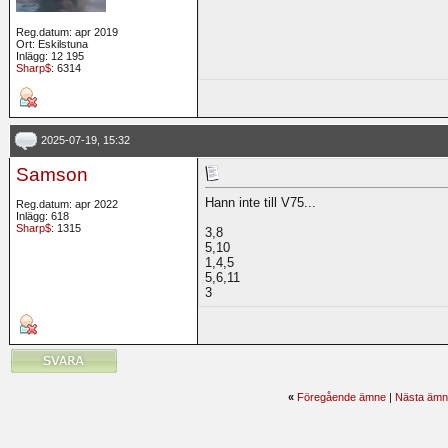
Reg.datum: apr 2019
Ort: Eskilstuna
Inlägg: 12 195
Sharp$
: 6314
2025-07-19, 15:32
Samson
Hann inte till V75...
Reg.datum: apr 2022
Inlägg: 618
Sharp$
: 1315
3,8
5,10
1,4,5
5,6,11
3
«
Föregående ämne
|
Nästa ämn