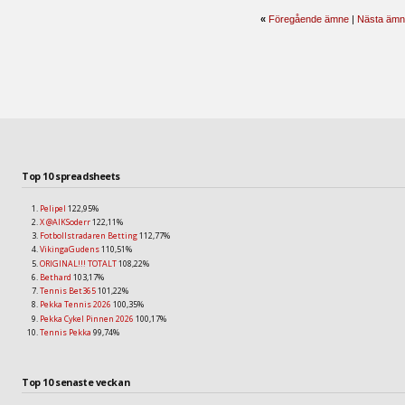
«
Föregående ämne
|
Nästa ämn
Top 10 spreadsheets
Pelipel
122,95%
X @AIKSoderr
122,11%
Fotbollstradaren Betting
112,77%
VikingaGudens
110,51%
ORIGINAL!!! TOTALT
108,22%
Bethard
103,17%
Tennis Bet365
101,22%
Pekka Tennis 2026
100,35%
Pekka Cykel Pinnen 2026
100,17%
Tennis Pekka
99,74%
Top 10 senaste veckan