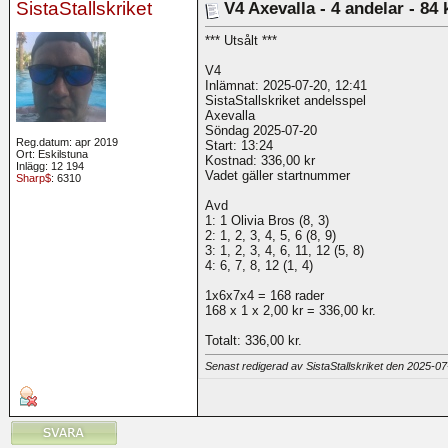
SistaStallskriket
V4 Axevalla - 4 andelar - 84 k
*** Utsålt ***
V4
Inlämnat: 2025-07-20, 12:41
SistaStallskriket andelsspel
Axevalla
Söndag 2025-07-20
Reg.datum: apr 2019
Start: 13:24
Ort: Eskilstuna
Kostnad: 336,00 kr
Inlägg: 12 194
Vadet gäller startnummer
Sharp$
: 6310
Avd
1: 1 Olivia Bros (8, 3)
2: 1, 2, 3, 4, 5, 6 (8, 9)
3: 1, 2, 3, 4, 6, 11, 12 (5, 8)
4: 6, 7, 8, 12 (1, 4)
1x6x7x4 = 168 rader
168 x 1 x 2,00 kr = 336,00 kr.
Totalt: 336,00 kr.
Senast redigerad av SistaStallskriket den 2025-0