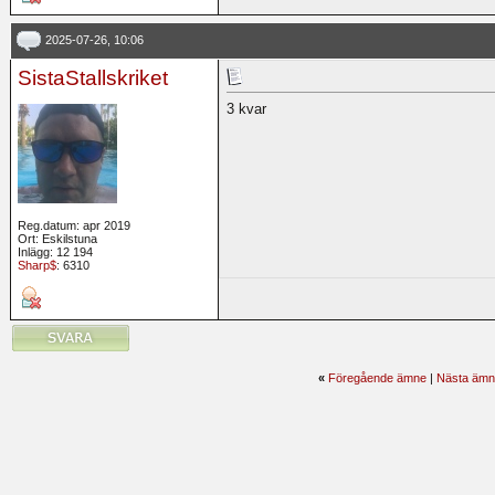
2025-07-26, 10:06
SistaStallskriket
3 kvar
Reg.datum: apr 2019
Ort: Eskilstuna
Inlägg: 12 194
Sharp$
: 6310
«
Föregående ämne
|
Nästa ämn