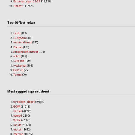
Bettingstugan 26/27
112,55%
Flatbet
111,92%
Top 10 flest rekar
Lazlo
(423)
LuckySam
(386)
maximalvinst
(377)
Bollbet
(175)
AmaerildeRimfrost
(173)
robfri
(162)
Lukasoe
(160)
Hockeybet
(105)
CalPrim
(75)
Tomte
(70)
Mest ryggad i spreadsheet
forbidden_closet
(49884)
GOWI
(31015)
Daniel
(28696)
boored
(23076)
Victor
(22370)
Inside
(21121)
motsi
(18652)
Pacman
(18297)