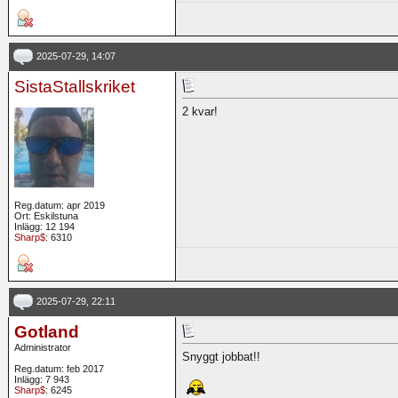
2025-07-29, 14:07
SistaStallskriket
2 kvar!
Reg.datum: apr 2019
Ort: Eskilstuna
Inlägg: 12 194
Sharp$
: 6310
2025-07-29, 22:11
Gotland
Administrator
Snyggt jobbat!!
Reg.datum: feb 2017
Inlägg: 7 943
Sharp$
: 6245